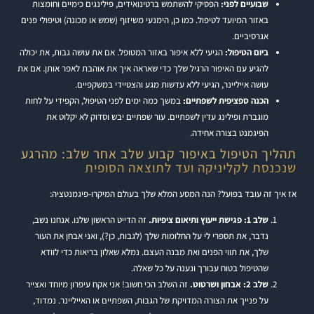
שבועיים לפני:
הפסיקי להשתמש ברטינואידים, פילינגים כימיים וחומצות
באזור המיועד לטיפול. כמו כן, הימנעי משיזוף (שמש או מכונה) וטיפולי פנים
אגרסיביים.
ביום הטיפול:
הגיעי ללא איפור באזור המטופל. אם את עושה גבות, את יכולה
להגיע עם האיפור הרגיל שלך כדי שאראה איך את אוהבת לאפר אותן. אם את
עושה אייליינר, הגיעי ללא עדשות מגע והצטיידי במשקפיים.
הכנה ספציפית לשפתיים:
במשך כמה ימים לפני הטיפול, הקפידי על לחות
מוגברת ופילינג עדין לשפתיים. עור שפתיים יבש וסדוק לא יקלוט את
הפיגמנט בצורה אחידה.
תהליך הטיפול באיפור קבוע שלב אחר שלב: מהרגע
שנכנסת לקליניקה ועד לתוצאה הסופית
אז איך זה עובד בפועל? הנה המסע המלא שלך בעולם המיקרו-פיגמנטציה:
שלב 1: פגישת ייעוץ ותיאום ציפיות.
זה הדייט הראשון שלנו. אנחנו נשב,
נדבר, את תספרי לי על החלומות שלך (לגבות, כן?), ואני אבחן את העור
שלך, את תווי הפנים ואת מבנה העצם. נמלא שאלון בריאות כדי לוודא
שהטיפול בטוח עבורך ונענה על כל שאלה.
שלב 2: אבחון ושרטוט.
זה השלב הכי חשוב! אני אקח עיפרון מיוחד ואצייר
על פנייך את הצורה המדויקת של הגבות, השפתיים או האייליינר. נמדוד,