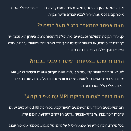
אם הפיגמנט הישן כהה מדי, רווי או שהצורה שגויה, יהיה צורך במספר טיפולי הסרת
איפור קבוע לפני שניתן יהיה לבצע עבודה חדשה ונקייה.
האם אפשר להתאפר כרגיל מעל הטיפול?
כן, אחרי תקופת ההחלמה (כשבועיים) את יכולה להתאפר כרגיל. היתרון הוא שכבר יש
לך “בסיס” מושלם, אז האיפור היומיומי הופך לקל ומהיר יותר, ולאיפור ערב את יכולה
פשוט להוסיף צללית או אודם דרמטי יותר.
האם זה פוגע בצמיחת השיער הטבעי בגבות?
לא. כאשר טיפול איפור קבוע מבוצע על ידי אשת מקצוע מיומנת ובעומק הנכון, הוא
אינו פוגע בזקיקי השערה. למעשה, יש לקוחות שמדווחות על צמיחה מוגברת קלה
באזור, אולי בגלל המרצת הדם.
האם בטוח לעשות בדיקת MRI עם איפור קבוע?
רוב הפיגמנטים המודרניים המשמשים לאיפור קבוע בטוחים ל-MRI. פיגמנטים ישנים
שהכילו ריכוז גבוה של ברזל-אוקסיד עלולים היו לגרום לתחושת חימום קלה.
בכל מקרה, חובה ליידע את טכנאי ה-MRI על קיומו של קעקוע קוסמטי או איפור קבוע