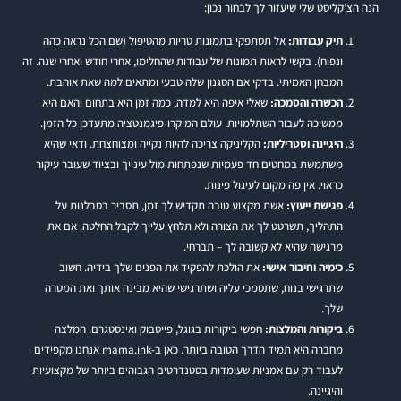
הנה הצ’קליסט שלי שיעזור לך לבחור נכון:
תיק עבודות:
אל תסתפקי בתמונות טריות מהטיפול (שם הכל נראה כהה
ונפוח). בקשי לראות תמונות של עבודות שהחלימו, אחרי חודש ואחרי שנה. זה
המבחן האמיתי. בדקי אם הסגנון שלה טבעי ומתאים למה שאת אוהבת.
הכשרה והסמכה:
שאלי איפה היא למדה, כמה זמן היא בתחום והאם היא
ממשיכה לעבור השתלמויות. עולם המיקרו-פיגמנטציה מתעדכן כל הזמן.
היגיינה וסטריליות:
הקליניקה צריכה להיות נקייה ומצוחצחת. ודאי שהיא
משתמשת במחטים חד פעמיות שנפתחות מול עינייך ובציוד שעובר עיקור
כראוי. אין פה מקום לעיגול פינות.
פגישת ייעוץ:
אשת מקצוע טובה תקדיש לך זמן, תסביר בסבלנות על
התהליך, תשרטט לך את הצורה ולא תלחץ עלייך לקבל החלטה. אם את
מרגישה שהיא לא קשובה לך – תברחי.
כימיה וחיבור אישי:
את הולכת להפקיד את הפנים שלך בידיה. חשוב
שתרגישי בנוח, שתסמכי עליה ושתרגישי שהיא מבינה אותך ואת המטרה
שלך.
ביקורות והמלצות:
חפשי ביקורות בגוגל, פייסבוק ואינסטגרם. המלצה
מחברה היא תמיד הדרך הטובה ביותר. כאן ב-mama.ink אנחנו מקפידים
לעבוד רק עם אמניות שעומדות בסטנדרטים הגבוהים ביותר של מקצועיות
והיגיינה.