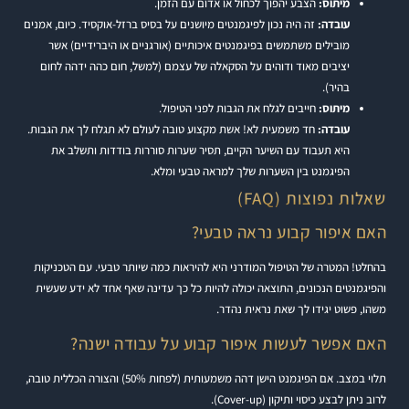
מיתוס:
הצבע יהפוך לכחול או אדום עם הזמן.
עובדה:
זה היה נכון לפיגמנטים מיושנים על בסיס ברזל-אוקסיד. כיום, אמנים
מובילים משתמשים בפיגמנטים איכותיים (אורגניים או היברידיים) אשר
יציבים מאוד ודוהים על הסקאלה של עצמם (למשל, חום כהה ידהה לחום
בהיר).
מיתוס:
חייבים לגלח את הגבות לפני הטיפול.
עובדה:
חד משמעית לא! אשת מקצוע טובה לעולם לא תגלח לך את הגבות.
היא תעבוד עם השיער הקיים, תסיר שערות סוררות בודדות ותשלב את
הפיגמנט בין השערות שלך למראה טבעי ומלא.
שאלות נפוצות (FAQ)
האם איפור קבוע נראה טבעי?
בהחלט! המטרה של הטיפול המודרני היא להיראות כמה שיותר טבעי. עם הטכניקות
והפיגמנטים הנכונים, התוצאה יכולה להיות כל כך עדינה שאף אחד לא ידע שעשית
משהו, פשוט יגידו לך שאת נראית נהדר.
האם אפשר לעשות איפור קבוע על עבודה ישנה?
תלוי במצב. אם הפיגמנט הישן דהה משמעותית (לפחות 50%) והצורה הכללית טובה,
לרוב ניתן לבצע כיסוי ותיקון (Cover-up).