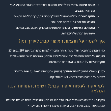
שגרת טיפוח:
שימוש בפילינגים, חומצות ורטינואידים באזור המטופל יאיץ
את דהיית הצבע.
חילוף חומרים:
ככל שהמטבוליזם שלך מהיר יותר, כך תחלופת התאים
מהירה יותר והפיגמנט דוהה מהר יותר.
הטכניקה והפיגמנט:
איכות הפיגמנטים והטכניקה שבה בוצע הטיפול
משפיעים רבות על העמידות.
איך לשמור על תוצאות האיפור קבוע לאורך זמן?
כדי ליהנות מהתוצאה שלך כמה שיותר, הקפידי למרוח קרם הגנה עם SPF גבוה (30
ומעלה) על האזור המטופל בכל יציאה לשמש. הימנעי ממריחת מוצרי אנטי-אייג’ינג
חזקים ישירות על הגבות או השפתיים המטופלות.
כמובן, מומלץ להגיע לטיפול תחזוקה (ריענון צבע) אחת לשנה עד שנה וחצי כדי
לשמור על תוצאת האיפור קבוע רעננה ומדויקת.
למי אסור לעשות איפור קבוע? רשימת התוויות הנגד
המלאה
מיקרו-פיגמנטציה היא טיפול בטוח, אבל היא לא מתאימה לכולן. ישנם מצבים רפואיים
שבהם אסור לבצע איפור קבוע או שנדרש עבורו אישור רפואי ייעודי: