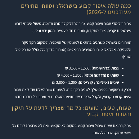
כמה עולה איפור קבוע בישראל? (טווחי מחירים
מעודכנים ל-2026)
מחיר זול מדי עבור איפור קבוע צריך להדליק לך נורה אדומה. טיפול איכותי דורש
פיגמנטים יקרים, ציוד מתקדם, חומרים חד-פעמיים והמון ידע וניסיון.
המחירים בישראל משתנים בהתאם למוניטין של האמנית, למיקום הקליניקה
ולטכניקה, אבל אלו טווחי המחירים הריאליים (המחיר בדרך כלל כולל את הטיפול
השני):
גבות (כל השיטות):
1,500 – 3,500 ₪
שפתיים (הדגשה ומילוי):
1,800 – 4,000 ₪
עיניים (אייליינר / קו ריסים):
1,200 – 2,800 ₪
זכרי, זו השקעה בפנים שלך לשנים הקרובות. לפעמים שווה לשלם עוד קצת עבור
איפור קבוע מקצועי, ולקבל שקט נפשי ותוצאה מושלמת שתאהבי כל בוקר מחדש.
טעות, טעינו, טועים: כל מה שצריך לדעת על תיקון
והסרת איפור קבוע
מה קורה אם עשית טיפול איפור קבוע במקום לא מקצועי ואת לא מרוצה? קודם כל,
נשמי עמוק. יש מה לעשות.