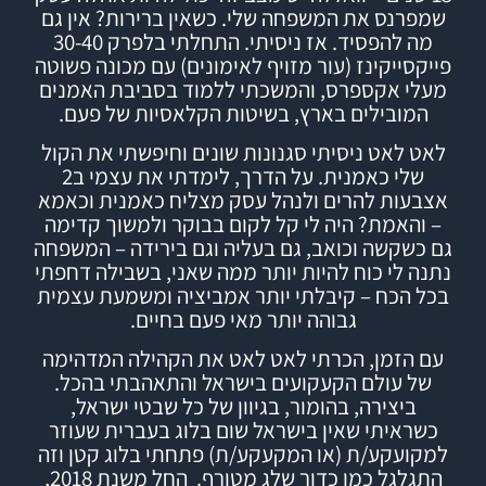
שמפרנס את המשפחה שלי.
כשאין ברירות? אין גם
מה להפסיד.
אז ניסיתי.
התחלתי בלפרק 30-40
פייקסייקינז (עור מזויף לאימונים) עם מכונה פשוטה
מעלי אקספרס, והמשכתי ללמוד
בסביבת האמנים
המובילים בארץ,
בשיטות הקלאסיות של פעם.
לאט לאט ניסיתי סגנונות שונים וחיפשתי את הקול
שלי כאמנית. על הדרך, לימדתי את עצמי ב2
אצבעות להרים ולנהל עסק מצליח כאמנית וכאמא
– והאמת? היה לי קל לקום בבוקר ולמשוך קדימה
גם כשקשה וכואב, גם בעליה וגם בירידה – המשפחה
נתנה לי כוח להיות יותר ממה שאני, בשבילה דחפתי
בכל הכח – קיבלתי יותר אמביציה ומשמעת עצמית
גבוהה יותר מאי פעם בחיים.
עם הזמן, הכרתי לאט לאט את הקהילה המדהימה
של עולם הקעקועים בישראל והתאהבתי בהכל.
ביצירה, בהומור, בגיוון של כל שבטי ישראל,
כשראיתי שאין בישראל שום בלוג בעברית שעוזר
למקועקע/ת (או המקעקע/ת) פתחתי
בלוג
קטן וזה
התגלגל כמו כדור שלג מטורף.
החל משנת 2018,