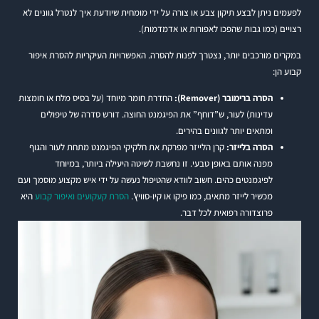
לפעמים ניתן לבצע תיקון צבע או צורה על ידי מומחית שיודעת איך לנטרל גוונים לא
רצויים (כמו גבות שהפכו לאפורות או אדמדמות).
במקרים מורכבים יותר, נצטרך לפנות להסרה. האפשרויות העיקריות להסרת איפור
קבוע הן:
הסרה ברימובר (Remover):
החדרת חומר מיוחד (על בסיס מלח או חומצות
עדינות) לעור, ש”דוחף” את הפיגמנט החוצה. דורש סדרה של טיפולים
ומתאים יותר לגוונים בהירים.
הסרה בלייזר:
קרן הלייזר מפרקת את חלקיקי הפיגמנט מתחת לעור והגוף
מפנה אותם באופן טבעי. זו נחשבת לשיטה היעילה ביותר, במיוחד
לפיגמנטים כהים. חשוב לוודא שהטיפול נעשה על ידי איש מקצוע מוסמך ועם
מכשיר לייזר מתאים, כמו פיקו או קיו-סוויץ’.
הסרת קעקועים ואיפור קבוע
היא
פרוצדורה רפואית לכל דבר.