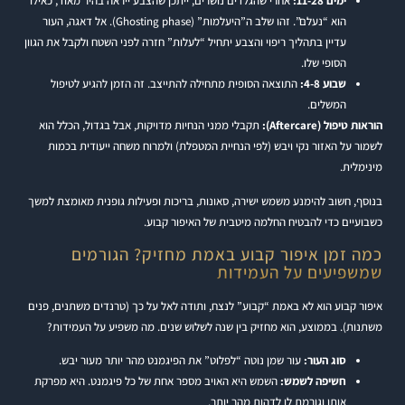
ימים 11-28:
אחרי שהגלדים נושרים, ייתכן שהצבע ייראה בהיר מאוד, כאילו
הוא “נעלם”. זהו שלב ה”היעלמות” (Ghosting phase). אל דאגה, העור
עדיין בתהליך ריפוי והצבע יתחיל “לעלות” חזרה לפני השטח ולקבל את הגוון
הסופי שלו.
שבוע 4-8:
התוצאה הסופית מתחילה להתייצב. זה הזמן להגיע לטיפול
המשלים.
הוראות טיפול (Aftercare):
תקבלי ממני הנחיות מדויקות, אבל בגדול, הכלל הוא
לשמור על האזור נקי ויבש (לפי הנחיית המטפלת) ולמרוח משחה ייעודית בכמות
מינימלית.
בנוסף, חשוב להימנע משמש ישירה, סאונות, בריכות ופעילות גופנית מאומצת למשך
כשבועיים כדי להבטיח החלמה מיטבית של האיפור קבוע.
כמה זמן איפור קבוע באמת מחזיק? הגורמים
שמשפיעים על העמידות
איפור קבוע הוא לא באמת “קבוע” לנצח, ותודה לאל על כך (טרנדים משתנים, פנים
משתנות). בממוצע, הוא מחזיק בין שנה לשלוש שנים. מה משפיע על העמידות?
סוג העור:
עור שמן נוטה “לפלוט” את הפיגמנט מהר יותר מעור יבש.
חשיפה לשמש:
השמש היא האויב מספר אחת של כל פיגמנט. היא מפרקת
אותו וגורמת לו לדהות מהר יותר.