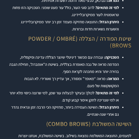
המראה:
גם כאן, טבעי מאוד ודומה לשערות אמיתיות.
למי זה מתאים?
לרוב סוגי העור, כולל עור מעט שומני. הטכניקה הזו פחות
טראומטית לעור ממיקרובליידינג.
היתרון הגדול:
התוצאה מחזיקה מעמד זמן רב יותר ממיקרובליידינג
והשערות נשארות חדות וברורות.
שיטת הפודרה / הצללה (POWDER / OMBRÉ
BROWS)
הטכניקה:
עבודה עם מכשור דיגיטלי שיוצר הצללה עדינה ופיקסלית,
המדמה מראה של גבה מאופרת בצללית. בשיטת ה”אומברה”, תחילת הגבה
בהירה יותר והיא מתכהה לקראת הסוף.
המראה:
מראה “מאופר” ומסודר, אך עדיין רך ואוורירי. לא הגבות
המקושקשות של פעם.
למי זה מתאים?
לכולן! ובעיקר לבעלות עור שמן, למי שרוצה כיסוי מלא יותר
או למי שצריכה לתקן איפור קבוע קודם.
היתרון הגדול:
השיטה העמידה ביותר, מחזיקה הכי הרבה זמן ונראית נהדר
גם אחרי שנה-שנתיים.
השיטה המשולבת (COMBO BROWS)
לפעמים, התוצאה המושלמת נמצאת בשילוב. בשיטה המשולבת, אנחנו יוצרות