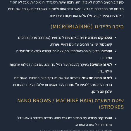
כאן רוב הנשים הולכות לאיבוד. “אני רוצה שיטת השערה”, הן אומרות, אבל לא תמיד
מבינות את ההבדלים. אז בואי נעשה סדר אחת ולתמיד. כשמדברים על הדגשת גבות
באמצעות איפור קבוע, אלו שלוש הטכניקות העיקריות:
מיקרובליידינג (MICROBLADING)
הטכניקה:
עבודה ידנית באמצעות להב זעיר (שמורכב מהמון מחטים
קטנטנות) שיוצר חתכים עדינים דמויי שערות.
המראה:
טבעי והיפר-ריאליסטי. התוצאה הכי קרובה למראה של שערות
אמיתיות.
למי זה מתאים?
בעיקר לבעלות עור רגיל עד יבש, עם גבות דלילות שרוצות
מילוי עדין.
למי זה פחות מתאים?
לבעלות עור שמן או נקבוביות פתוחות. השומניות
גורמת לפיגמנט “להימרח” מתחת לעור והשערות עלולות לאבד מהחדות
שלהן עם הזמן.
שיטת השערה (NANO BROWS / MACHINE HAIR
STROKES)
הטכניקה:
עבודה עם מכשור דיגיטלי ומחט בודדת ודקיקה (נאנו-נידל)
שמציירת כל שערה ושערה.