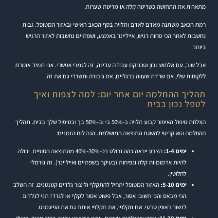
מתארות את התחושה כשריטה קלה או מריטת שערות.
רמת הכאב משתנה מאדם לאדם ותלויה בסף הכאב האישי ובאזור המטופל. גבות
נחשבות לאזור הכי פחות רגיש, אייליינר באמצע, ושפתיים נחשבות לאזור הרגיש
ביותר.
אבל שוב, עם אלחוש נכון וטכניקת עבודה עדינה, זה לגמרי אפשרי. אני תמיד אומרת
ללקוחות שלי, אם שרדת שעווה ברגליים, את גיבורה ותשרדי גם את זה.
תהליך ההחלמה יום אחר יום: למה לצפות ואיך
לטפל נכון בבית
הצלחת טיפול האיפור קבוע תלויה ב-50% בי וב-50% בך ובטיפול שלך בבית. תהליך
ההחלמה הוא קריטי להשגת התוצאה המושלמת. הנה לוח הזמנים:
ימים 1-4:
הצבע ייראה כהה ובולט בכ-30%-40% מהתוצאה הסופית. יכולה
להיות אדמומיות קלה ונפיחות (בעיקר בשפתיים ואייליינר). זה נורמלי
לחלוטין.
ימים 5-10:
האזור המטופל יתחיל להתקלף וליצור גלדים קטנטנים. זה השלב
הכי מבאס והכי חשוב: אסור, אבל פשוט אסור לקלף או לגרד! תני לגלדים
לנשור באופן טבעי. אם תקלפי, את תקלפי איתם גם את הפיגמנט.