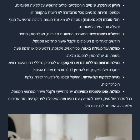
היריון או הנקה:
שינויים הורמונליים יכולים להשפיע על קליטת הפיגמנט,
ומטעמי זהירות נמנעים מכל פרוצדורה לא חיונית בתקופה זו.
חולי סוכרת (לא מאוזנת):
סוכרת לא מאוזנת פוגעת ביכולת הריפוי של הגוף
ומעלה את הסיכון לזיהומים.
טיפולים כימותרפיים:
המערכת החיסונית מדוכאת, ויש להמתין מספר
חודשים לאחר סיום הטיפולים ולקבל אישור מהרופא המטפל.
מחלות עור פעילות באזור:
פסוריאזיס, אקזמה, דרמטיטיס או הרפס פעיל
בשפתיים. יש להמתין להפוגה מלאה.
נטילת תרופות מדללות דם או רואקוטן:
יש להפסיק מדללי דם באישור רופא.
במקרה של רואקוטן, יש להמתין 6-12 חודשים מסיום הטיפול.
נטייה לצלקות קלואידיות:
הטיפול עצמו עלול לעורר יצירת צלקת
היפרטרופית.
מחלות אוטואימוניות מסוימות:
יש להתייעץ ולקבל אישור מהרופא המטפל.
בכל מקרה של ספק, חשוב להתייעץ עם רופא ועם המטפלת לפני קביעת תור. שקיפות
מלאה היא המפתח לבטיחות שלך.