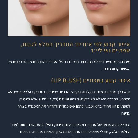
איפור קבוע לפי אזורים: המדריך המלא לגבות,
שפתיים ואייליינר
מיקרו-פיגמנטציה היא לא רק גבות. בואי נדבר על האזורים הנוספים שבהם הקסם של
האיפור קבוע קורה.
איפור קבוע בשפתיים (LIP BLUSH)
נמאס לך מהאודם שנמרח על כוס הקפה? הדגשת שפתיים בטכניקת הליפ-בלאש היא
הפתרון. המטרה היא לא ליצור קונטור כהה ומוגזם (היי, ניינטיז!), אלא להעניק
לשפתיים גוון אחיד, בריא וטבעי, לתקן א-סימטריה ולהגדיר את המסגרת בצורה
עדינה.
התוצאה היא מראה של שפתיים מלאות ורעננות יותר, כאילו הרגע נשכת תות. לאחר
החלמה מלאה, תוכלי פשוט למרוח שפתון לחות שקוף ולצאת מהבית. זהו אחד