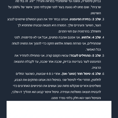
נבדוק סימטריה, ונשנה עד שתסתכלי במראה ותגידי: “זהו. זה בול מה
שרציתי”. שום מחט לא נוגעת בעור לפני שקיבלתי ממך אישור של 100% על
השרטוט.
שלב 3: בחירת הפיגמנט.
אנחנו נבחר יחד את הגוון המושלם שיתאים לצבע
העור, השיער והעיניים שלך. המטרה היא תוצאה טבעית שתחמיא לך
ותשתלב בהרמוניה עם תווי הפנים.
שלב 4: אלחוש.
אני אמנם אוהבת מחטים, אבל אני לא סדיסטית. לפני
שמתחילים, אני מורחת משחת אלחוש חזקה כדי להפוך את החוויה לנוחה
ככל האפשר.
שלב 5: מתחילים לעבוד!
עכשיו הקסם קורה. אני מתחילה להחדיר את
הפיגמנט לעור בעדינות ובדיוק, שכבה אחר שכבה, עד לקבלת התוצאה
הרצויה.
שלב 6: טיפול חוזר (טאצ’-אפ).
אחרי כ-4-8 שבועות, כשהעור החלים
לחלוטין, תחזרי אליי לטיפול שני. בטיפול הזה אנחנו מחזקים את הצבע,
משלימים אזורים שנקלטו פחות טוב ועושים את הפינישים האחרונים כדי
להבטיח תוצאה מושלמת ועמידה. טיפול איפור קבוע הוא תהליך דו-שלבי,
והטיפול השני הוא חלק בלתי נפרד ממנו.