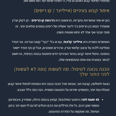
מטיפולי האיפור קבוע האהובים עליי, כי השינוי שהוא יוצר הוא פשוט וואו.
איפור קבוע בעיניים (אייליינר / קו ריסים)
כאן יש שתי אפשרויות עיקריות. הראשונה היא
הדגשת קו הריסים
– קו דקיק ועדין
שמוחדר ממש בין הריסים כדי ליצור אשליה של ריסים צפופים ומלאים יותר. זה
סופר-טבעי ואף אחד לא ינחש שעשית משהו.
האפשרות השנייה היא
אייליינר קלאסי
, עם או בלי “כנף” קטנה ועדינה. אני תמיד
ממליצה ללכת על עיצוב קלאסי ועדין. טרנדים משתנים, אבל קו נקי תמיד יישאר
באופנה. טיפול איפור קבוע באזור העיניים דורש מיומנות גבוהה במיוחד, אז חשוב
לבחור באמנית שזו אחת ההתמחויות שלה.
הכנה נכונה לטיפול: מה לעשות (ומה לא לעשות)
לפני התור שלך
הגעת להחלטה, קבעת תור, ועכשיו מה? הכנה נכונה היא המפתח לטיפול איפור קבוע
מוצלח ונוח יותר, המשפיע ישירות על התוצאה הסופית. הנה כמה כללי אצבע:
48 שעות לפני:
הימנעי מאלכוהול, קפאין בכמות גדולה, אספירין, איבופרופן
ותוספי שמן דגים. כל אלו מדללים את הדם ויכולים לגרום לדימום יתר בזמן
הטיפול, מה שמקשה על החדרת הפיגמנט.