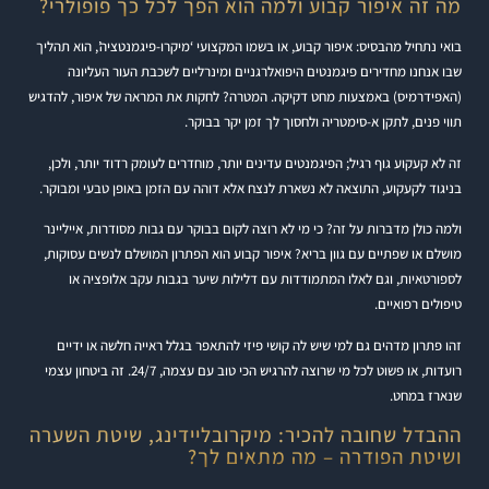
מה זה איפור קבוע ולמה הוא הפך לכל כך פופולרי?
בואי נתחיל מהבסיס: איפור קבוע, או בשמו המקצועי ‘מיקרו-פיגמנטציה’, הוא תהליך
שבו אנחנו מחדירים פיגמנטים היפואלרגניים ומינרליים לשכבת העור העליונה
(האפידרמיס) באמצעות מחט דקיקה. המטרה? לחקות את המראה של איפור, להדגיש
תווי פנים, לתקן א-סימטריה ולחסוך לך זמן יקר בבוקר.
זה לא קעקוע גוף רגיל; הפיגמנטים עדינים יותר, מוחדרים לעומק רדוד יותר, ולכן,
בניגוד לקעקוע, התוצאה לא נשארת לנצח אלא דוהה עם הזמן באופן טבעי ומבוקר.
ולמה כולן מדברות על זה? כי מי לא רוצה לקום בבוקר עם גבות מסודרות, אייליינר
מושלם או שפתיים עם גוון בריא? איפור קבוע הוא הפתרון המושלם לנשים עסוקות,
לספורטאיות, וגם לאלו המתמודדות עם דלילות שיער בגבות עקב אלופציה או
טיפולים רפואיים.
זהו פתרון מדהים גם למי שיש לה קושי פיזי להתאפר בגלל ראייה חלשה או ידיים
רועדות, או פשוט לכל מי שרוצה להרגיש הכי טוב עם עצמה, 24/7. זה ביטחון עצמי
שנארז במחט.
ההבדל שחובה להכיר: מיקרובליידינג, שיטת השערה
ושיטת הפודרה – מה מתאים לך?