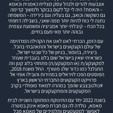
אצבעות להרים ולנהל עסק מצליח כאמנית וכאמא
– והאמת? היה לי קל לקום בבוקר ולמשוך קדימה
גם כשקשה וכואב, גם בעליה וגם בירידה – המשפחה
נתנה לי כוח להיות יותר ממה שאני, בשבילה דחפתי
בכל הכח – קיבלתי יותר אמביציה ומשמעת עצמית
גבוהה יותר מאי פעם בחיים.
עם הזמן, הכרתי לאט לאט את הקהילה המדהימה
של עולם הקעקועים בישראל והתאהבתי בהכל.
ביצירה, בהומור, בגיוון של כל שבטי ישראל,
כשראיתי שאין בישראל שום בלוג בעברית שעוזר
למקועקע/ת (או המקעקע/ת) פתחתי
בלוג
קטן וזה
התגלגל כמו כדור שלג מטורף.
החל משנת 2018,
הפוסטים הפכו לויראלים במהירות והובילו אותי אל
פרוייקט הקעקועים החברתי הראשון בארץ
#
כולנובצבע
שהפך במהרה למאוד פופולרי בקרב
המקעקעים והמתקעקעים בישראל.
בשנת 2022 יחד עם התינוקת המתוקה השנייה לבית
מאמא, נולדה לה גם חברת
פאפא אינק
במטרה
לאפשר למקעקעים ותלמידים של מאמא מכל