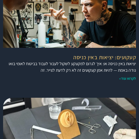
קעקועים: יציאות באין כניסה
יציאות באין כניסה או: איך לגרום למקעקע לשקול לעבור לעבוד בביטוח לאומי בואו
נודה באמת — להיות אמן קעקועים זה לא רק לדעת לצייר. זה
לקרוא עוד»