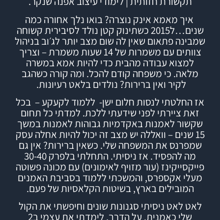
תקשורת חזותית | לימודי עיצוב אפנה שנקר.
איך מאמא אינק נוצרה?
בואו נלך אחורה כמה
שנים…ל2015 כשתינוק קטן נולד לסיבירית קשוחה
שמבינה פתאום שאין לה שום מצב יותר לג׳וב בניהול
צוותים עם משמרות של 14 שעות משמרת – וצריך
למצוא עבודה מהבית כדי להיות אמא במשרה
מלאה. כי משפחה קודם להכל.
ומה קורה כשהגב
לקיר ואין ברירות? נולדים בלאט רעיונות.
אז החלטתי לנסות חלום ישן- ללמוד לקעקע – בכל
זאת ציירתי לפני שידעתי ללכת. למדתי כל תחום
שקשור לאמנות באקדמיות גבוהות לאמנות במשך
15 שנים – וואללה יש מצב זה יכול להיות אחלה עסק
שמפרנס את המשפחה שלי.
כשאין ברירות? אין גם
מה להפסיד.
אז ניסיתי.
התחלתי בלפרק 30-40
פייקסייקינז (עור מזויף לאימונים) עם מכונה פשוטה
מעלי אקספרס, והמשכתי ללמוד
בסביבת האמנים
המובילים בארץ,
בשיטות הקלאסיות של פעם.
לאט לאט ניסיתי סגנונות שונים וחיפשתי את הקול
שלי כאמנית. על הדרך, לימדתי את עצמי ב2