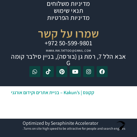
מדיניות משלוחים
תנאי שימוש
מדיניות הפרטיות
שמרו על קשר
⁦+972 50-599-9801⁩
MAMA.INK.TATTOO@GMAIL.COM
אבא הלל 7, רמת גן (בורסה), בניין סילבר קומה
G
אתר זה נבנה ע”י
קקונס | Kakun’s – בניית אתרים וקידום אורגני