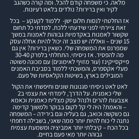
מלאה. כי משפחה קודם להכל.
ומה קורה כשהגב
לקיר ואין ברירות? נולדים בלאט רעיונות.
אז החלטתי לנסות חלום ישן- ללמוד לקעקע – בכל
זאת ציירתי לפני שידעתי ללכת. למדתי כל תחום
שקשור לאמנות באקדמיות גבוהות לאמנות במשך
15 שנים – וואללה יש מצב זה יכול להיות אחלה עסק
שמפרנס את המשפחה שלי.
כשאין ברירות? אין גם
מה להפסיד.
אז ניסיתי.
התחלתי בלפרק 30-40
פייקסייקינז (עור מזויף לאימונים) עם מכונה פשוטה
מעלי אקספרס, והמשכתי ללמוד
בסביבת האמנים
המובילים בארץ,
בשיטות הקלאסיות של פעם.
לאט לאט ניסיתי סגנונות שונים וחיפשתי את הקול
שלי כאמנית. על הדרך, לימדתי את עצמי ב2
אצבעות להרים ולנהל עסק מצליח כאמנית וכאמא
– והאמת? היה לי קל לקום בבוקר ולמשוך קדימה
גם כשקשה וכואב, גם בעליה וגם בירידה – המשפחה
נתנה לי כוח להיות יותר ממה שאני, בשבילה דחפתי
בכל הכח – קיבלתי יותר אמביציה ומשמעת עצמית
גבוהה יותר מאי פעם בחיים.