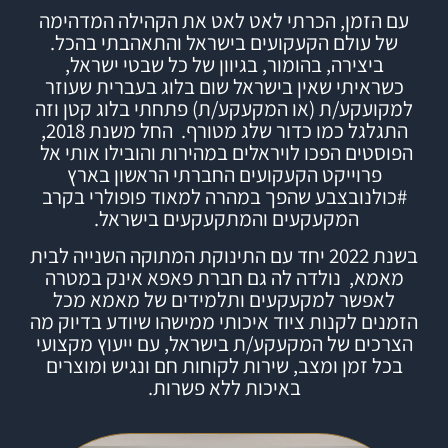
עם הזמן, הכרתי לאט לאט את הקהילה המדהימה
של עולם הקעקועים בישראל והתאהבתי בהכל.
ביצירה, בהומור, בגיוון של כל שבטי ישראל,
כשראיתי שאין בישראל שום בלוג בעברית שעוזר
למקועקע/ת (או המקעקע/ת) פתחתי
בלוג
קטן וזה
התגלגל כמו כדור שלג מטורף.
החל משנת 2018,
הפוסטים הפכו לויראלים במהירות והובילו אותי אל
פרוייקט הקעקועים החברתי הראשון בארץ
#
כולנובצבע
שהפך במהרה למאוד פופולרי בקרב
המקעקעים והמתקעקעים בישראל.
בשנת 2022 יחד עם התינוקת המתוקה השנייה לבית
מאמא, נולדה לה גם חברת
פאפא אינק
במטרה
לאפשר למקעקעים ותלמידים של מאמא מכל
הזמנים לקנות ציוד איכותי ממישהו שיודע בדיוק מה
הצרכים של המקעקע/ת בישראל, עם ייעוץ מקצועי
בכל זמן ומצב, שירות לקוחות חם ונגיש ומוצרים
באיכות ללא פשרות.