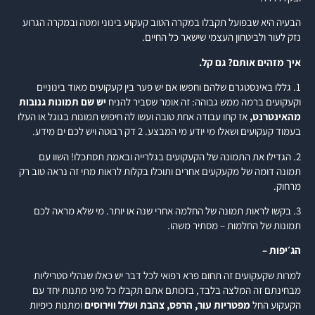
הבעיה היא שבפועל תקבלו במקרה הטוב קעקוע בינוני ומטה ובמקרה הגרוע
נזק לעור ולביטחון העצמי שישאר כל החיים.
איך מזהים אותם? גם קל.
1. גללו באינסטגרם שלהם וחפשו אם יש פער בין קעקועים מאוד בינוניים
וקעקועים ברמה ממש גבוהה: זה אומר שסביר להניח
יש שם תמונות גנובות
מהאינטרנט,
אז קחו עבודה אחת טובה ועשו לה חיפוש תמונות בגוגל או העלו
בעמוד קעקועים ושאלו מי יודע מי המבצע. 2 דק רבוטה ויש לכם ים מידע.
2. הגדילו את התמונה של הקעקועים בגלרייה ובאמת תסתכלו! השוו עם
תמונה דומה של מקעקעים אחרים ותוכלו בקלות לראות מתי זה נראה טוב רק
מרחוק.
3. בקשו לראות תמונה של החלמה אחרי שנה או יותר. מי שלא מראה לכם
תמונות של החלמות – מסתיר משהו.
הג׳יפות –
למרות שקעקועים זה תחום פרא רפואי לכל דבר יש כאלו שנהלי סטריליות
מבחינתם זה המלצה בלבד, בזכותם אתם תקבלו כל מיני מתנות יחד עם
הקעקוע החל
מפטריות עור, הרפס, צהבת ושלל ווירוסים
ומתנות כיפיות