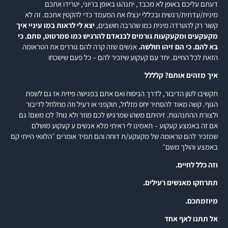
דעתם עליכם באופן לא מכבד, יתנהגו באופן בריוני, יטרידו אתכם
מינית/עדתית/רגשית ובכללי ינצלו את המעמד כדי להקטין אתכם. זה לא
קשור רק להטרדה מינית כמו שהרבה חושבים,
יצא לי לראות במו עיניי איך
מקעקעים ומקעקעות גורמים לבנאדם להרגיש כמו סמרטוט, סתם. כי
בא להם. כי הם זיהו חולשה.
אנשים שזה קרה להם גוררים את הטראומה
הזאת לכל החיים. יחד עם קעקוע שיזכיר להם – כל פעם שישכחו
איך מזהים אותם? קלללל
תקשיבו לטון הדיבור, לדרך הניסוח ואם אתם בפגישה פיזית אז גם לשפת
הגוף. קשה מאוד להסתיר יחס מזלזל, תוקפני או רעיל וזה מחלחל לדיבור
ולצורת ההתנהגות. זיהיתם משהו שמרגיש לכם מוזר ולא נוח? לכו משם! גם
אם זה באמצע קעקוע – תאמינו לי ראיתי מלא אנשים ע קעקוע מושלם
שמזכיר להם טראומה של מקעקע/ת דוחה והם תמיד אומרים ״הלוואי הייתי קם
באמצע והולך משם״
וזה כלל לחיים.
תתרחקו מאנשים רעילים.
מיוזמתכם.
אל תתנו לאף אחד