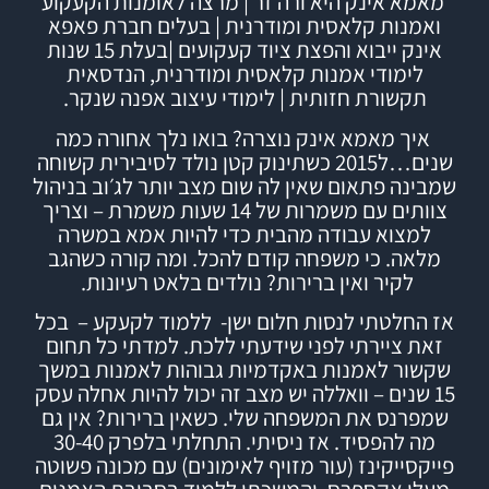
מאמא אינק היא ורה זר | מרצה לאומנות הקעקוע
ואמנות קלאסית ומודרנית | בעלים חברת
פאפא
אינק
ייבוא והפצת ציוד קעקועים |
בעלת 15 שנות
לימודי אמנות קלאסית ומודרנית, הנדסאית
תקשורת חזותית | לימודי עיצוב אפנה שנקר.
איך מאמא אינק נוצרה?
בואו נלך אחורה כמה
שנים…ל2015 כשתינוק קטן נולד לסיבירית קשוחה
שמבינה פתאום שאין לה שום מצב יותר לג׳וב בניהול
צוותים עם משמרות של 14 שעות משמרת – וצריך
למצוא עבודה מהבית כדי להיות אמא במשרה
מלאה. כי משפחה קודם להכל.
ומה קורה כשהגב
לקיר ואין ברירות? נולדים בלאט רעיונות.
אז החלטתי לנסות חלום ישן- ללמוד לקעקע – בכל
זאת ציירתי לפני שידעתי ללכת. למדתי כל תחום
שקשור לאמנות באקדמיות גבוהות לאמנות במשך
15 שנים – וואללה יש מצב זה יכול להיות אחלה עסק
שמפרנס את המשפחה שלי.
כשאין ברירות? אין גם
מה להפסיד.
אז ניסיתי.
התחלתי בלפרק 30-40
פייקסייקינז (עור מזויף לאימונים) עם מכונה פשוטה