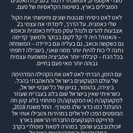
מעלי אקספרס, והמשכתי ללמוד
בסביבת האמנים
המובילים בארץ,
בשיטות הקלאסיות של פעם.
לאט לאט ניסיתי סגנונות שונים וחיפשתי את הקול
שלי כאמנית. על הדרך, לימדתי את עצמי ב2
אצבעות להרים ולנהל עסק מצליח כאמנית וכאמא
– והאמת? היה לי קל לקום בבוקר ולמשוך קדימה
גם כשקשה וכואב, גם בעליה וגם בירידה – המשפחה
נתנה לי כוח להיות יותר ממה שאני, בשבילה דחפתי
בכל הכח – קיבלתי יותר אמביציה ומשמעת עצמית
גבוהה יותר מאי פעם בחיים.
עם הזמן, הכרתי לאט לאט את הקהילה המדהימה
של עולם הקעקועים בישראל והתאהבתי בהכל.
ביצירה, בהומור, בגיוון של כל שבטי ישראל,
כשראיתי שאין בישראל שום בלוג בעברית שעוזר
למקועקע/ת (או המקעקע/ת) פתחתי
בלוג
קטן וזה
התגלגל כמו כדור שלג מטורף.
החל משנת 2018,
הפוסטים הפכו לויראלים במהירות והובילו אותי אל
פרוייקט הקעקועים החברתי הראשון בארץ
#
כולנובצבע
שהפך במהרה למאוד פופולרי בקרב
המקעקעים והמתקעקעים בישראל.