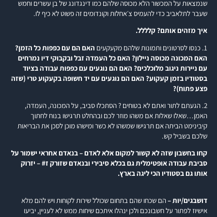
שנמצאות על המכשור הלא מכוסה שלהם כמו דינגדונג של בן עשרים וחמש
שעבר לתלאביב כדי להעמיס צ׳אחלות וקונדומים זה פשוט לא כיף לו.
איך מזהים אותם? קלללל.
1. כנסו לסרטונים ותמונות שלהם מקעקעים
האם הם עם כפפות כל הזמן?
האם המכונה מכוסה ניילון? האם כל העמדה זבל ובקבוקי דיו נמרחים
עם ניירות ניגוב מלוכלכים? האם הם נוגעים עם כפפות עבודה בציוד
בסטודיו בזמן קעקוע? האם הם נוגעים עם יד חשופה בקעקוע טרי (שזה
פצע פתוח)?
2. הגעתם לתור ואתם לא בטוחים ? הסתכלו סביב, על המכונה, העמדה,
האמן…שאלו שאלות אם משהו מוזר לכם ובהחלט תרגישו בנוח לחתוך
קיבינימט הביתה אם תרגישו שמשהו לא כשר ומישהו מוכן לסכן את הבריאות
שלכם בשביל קש.
קחו בחשבון שזה לא קשור למקום אלא לאדם – בנאדם אחראי ישמור על
סביבת עבודה אופטימלית גם בכלא סיבירי ובנאדם שזורק ז# – יזרוק
אותו גם בסטודיו הכי ליגה בארץ.
דושבגים/יות –
הם שכחו שהם בתחום שכולל שירות לקוחות ויש להם מלא
אישיוז לפתור על חשבונכם ולכן ינהלו איתכם שיחות ממש לא לעניין, יביעו