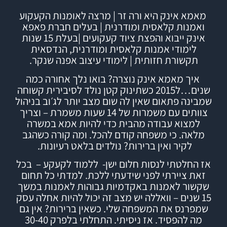
מאמא אינק היא ורה זר | מרצה לאומנות הקעקוע
ואמנות קלאסית ומודרנית | בעלים חברת
פאפא
אינק
ייבוא והפצת ציוד קעקועים |
בעלת 15 שנות
לימודי אמנות קלאסית ומודרנית, הנדסאית
תקשורת חזותית | לימודי עיצוב אפנה שנקר.
איך מאמא אינק נוצרה?
בואו נלך אחורה כמה
שנים…ל2015 כשתינוק קטן נולד לסיבירית קשוחה
שמבינה פתאום שאין לה שום מצב יותר לג׳וב בניהול
צוותים עם משמרות של 14 שעות משמרת – וצריך
למצוא עבודה מהבית כדי להיות אמא במשרה
מלאה. כי משפחה קודם להכל.
ומה קורה כשהגב
לקיר ואין ברירות? נולדים בלאט רעיונות.
אז החלטתי לנסות חלום ישן- ללמוד לקעקע – בכל
זאת ציירתי לפני שידעתי ללכת. למדתי כל תחום
שקשור לאמנות באקדמיות גבוהות לאמנות במשך
15 שנים – וואללה יש מצב זה יכול להיות אחלה עסק
שמפרנס את המשפחה שלי.
כשאין ברירות? אין גם
מה להפסיד.
אז ניסיתי.
התחלתי בלפרק 30-40