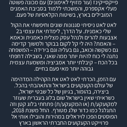
פייקסייקינז (עור מזויף לאימונים) עם מכונה פשוטה
מעלי אקספרס, והמשכתי ללמוד
בסביבת האמנים
המובילים בארץ,
בשיטות הקלאסיות של פעם.
לאט לאט ניסיתי סגנונות שונים וחיפשתי את הקול
שלי כאמנית. על הדרך, לימדתי את עצמי ב2
אצבעות להרים ולנהל עסק מצליח כאמנית וכאמא
– והאמת? היה לי קל לקום בבוקר ולמשוך קדימה
גם כשקשה וכואב, גם בעליה וגם בירידה – המשפחה
נתנה לי כוח להיות יותר ממה שאני, בשבילה דחפתי
בכל הכח – קיבלתי יותר אמביציה ומשמעת עצמית
גבוהה יותר מאי פעם בחיים.
עם הזמן, הכרתי לאט לאט את הקהילה המדהימה
של עולם הקעקועים בישראל והתאהבתי בהכל.
ביצירה, בהומור, בגיוון של כל שבטי ישראל,
כשראיתי שאין בישראל שום בלוג בעברית שעוזר
למקועקע/ת (או המקעקע/ת) פתחתי
בלוג
קטן וזה
התגלגל כמו כדור שלג מטורף.
החל משנת 2018,
הפוסטים הפכו לויראלים במהירות והובילו אותי אל
פרוייקט הקעקועים החברתי הראשון בארץ