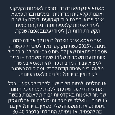
מאמא אינק היא ורה זר | מרצה לאומנות הקעקוע
ואמנות קלאסית ומודרנית | בעלים חברת
פאפא
אינק
ייבוא והפצת ציוד קעקועים |
בעלת 15 שנות
לימודי אמנות קלאסית ומודרנית, הנדסאית
תקשורת חזותית | לימודי עיצוב אפנה שנקר.
איך מאמא אינק נוצרה?
בואו נלך אחורה כמה
שנים…ל2015 כשתינוק קטן נולד לסיבירית קשוחה
שמבינה פתאום שאין לה שום מצב יותר לג׳וב בניהול
צוותים עם משמרות של 14 שעות משמרת – וצריך
למצוא עבודה מהבית כדי להיות אמא במשרה
מלאה. כי משפחה קודם להכל.
ומה קורה כשהגב
לקיר ואין ברירות? נולדים בלאט רעיונות.
אז החלטתי לנסות חלום ישן- ללמוד לקעקע – בכל
זאת ציירתי לפני שידעתי ללכת. למדתי כל תחום
שקשור לאמנות באקדמיות גבוהות לאמנות במשך
15 שנים – וואללה יש מצב זה יכול להיות אחלה עסק
שמפרנס את המשפחה שלי.
כשאין ברירות? אין גם
מה להפסיד.
אז ניסיתי.
התחלתי בלפרק 30-40