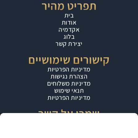
תפריט מהיר
בית
אודות
אקדמיה
בלוג
יצירת קשר
קישורים שימושיים
מדיניות הפרטיות
הצהרת נגישות
מדיניות משלוחים
תנאי שימוש
מדיניות הפרטיות
שמרו על קשר
הפרטיות שלך חשובה לנו!
⁦+972 50-599-9801⁩
MAMA.INK.TATTOO@GMAIL.COM
אנו משתמשים בטכנולוגיות כמו "עוגיות" (Cookies) כדי לאחסן מידע על המכשיר שלך ולגשת
אבא הלל 7, רמת גן (בורסה), בניין סילבר קומה