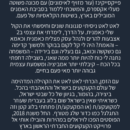
פייקסייקינז (עור מזויף לאימונים) עם מכונה פשוטה
מעלי אקספרס, והמשכתי ללמוד
בסביבת האמנים
המובילים בארץ,
בשיטות הקלאסיות של פעם.
לאט לאט ניסיתי סגנונות שונים וחיפשתי את הקול
שלי כאמנית. על הדרך, לימדתי את עצמי ב2
אצבעות להרים ולנהל עסק מצליח כאמנית וכאמא
– והאמת? היה לי קל לקום בבוקר ולמשוך קדימה
גם כשקשה וכואב, גם בעליה וגם בירידה – המשפחה
נתנה לי כוח להיות יותר ממה שאני, בשבילה דחפתי
בכל הכח – קיבלתי יותר אמביציה ומשמעת עצמית
גבוהה יותר מאי פעם בחיים.
עם הזמן, הכרתי לאט לאט את הקהילה המדהימה
של עולם הקעקועים בישראל והתאהבתי בהכל.
ביצירה, בהומור, בגיוון של כל שבטי ישראל,
כשראיתי שאין בישראל שום בלוג בעברית שעוזר
למקועקע/ת (או המקעקע/ת) פתחתי
בלוג
קטן וזה
התגלגל כמו כדור שלג מטורף.
החל משנת 2018,
הפוסטים הפכו לויראלים במהירות והובילו אותי אל
פרוייקט הקעקועים החברתי הראשון בארץ