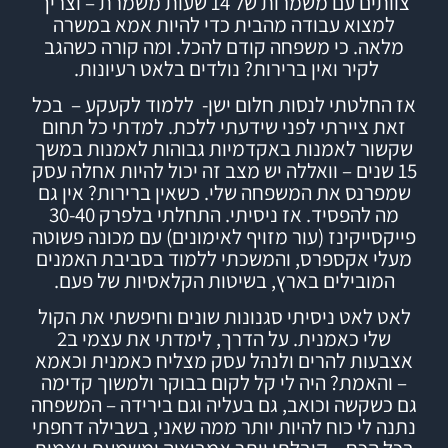
צוותים עם משמרות של 14 שעות משמרת – וצריך
למצוא עבודה מהבית כדי להיות אמא במשרה
מלאה. כי משפחה קודם להכל.
ומה קורה כשהגב
לקיר ואין ברירות? נולדים בלאט רעיונות.
אז החלטתי לנסות חלום ישן- ללמוד לקעקע – בכל
זאת ציירתי לפני שידעתי ללכת. למדתי כל תחום
שקשור לאמנות באקדמיות גבוהות לאמנות במשך
15 שנים – וואללה יש מצב זה יכול להיות אחלה עסק
שמפרנס את המשפחה שלי.
כשאין ברירות? אין גם
מה להפסיד.
אז ניסיתי.
התחלתי בלפרק 30-40
פייקסייקינז (עור מזויף לאימונים) עם מכונה פשוטה
מעלי אקספרס, והמשכתי ללמוד
בסביבת האמנים
המובילים בארץ,
בשיטות הקלאסיות של פעם.
לאט לאט ניסיתי סגנונות שונים וחיפשתי את הקול
שלי כאמנית. על הדרך, לימדתי את עצמי ב2
אצבעות להרים ולנהל עסק מצליח כאמנית וכאמא
– והאמת? היה לי קל לקום בבוקר ולמשוך קדימה
גם כשקשה וכואב, גם בעליה וגם בירידה – המשפחה
נתנה לי כוח להיות יותר ממה שאני, בשבילה דחפתי