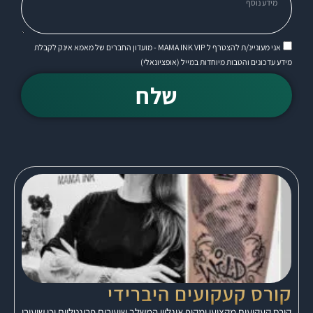
אני מעוניינ/ת להצטרף ל MAMA INK VIP - מועדון החברים של מאמא אינק לקבלת
מידע עדכונים והטבות מיוחדות במייל (אופציונאלי)
שלח
קורס קעקועים היברידי
קורס קעקועים מקצועי ומקיף אונליין המשלב שיעורים פרונטליים וכן שיעורי