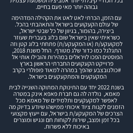
בכל הכח – קיבלתי יותר אמביציה ומשמעת עצמית
גבוהה יותר מאי פעם בחיים.
עם הזמן, הכרתי לאט לאט את הקהילה המדהימה
של עולם הקעקועים בישראל והתאהבתי בהכל.
ביצירה, בהומור, בגיוון של כל שבטי ישראל,
כשראיתי שאין בישראל שום בלוג בעברית שעוזר
למקועקע/ת (או המקעקע/ת) פתחתי
בלוג
קטן וזה
התגלגל כמו כדור שלג מטורף.
החל משנת 2018,
הפוסטים הפכו לויראלים במהירות והובילו אותי אל
פרוייקט הקעקועים החברתי הראשון בארץ
#
כולנובצבע
שהפך במהרה למאוד פופולרי בקרב
המקעקעים והמתקעקעים בישראל.
בשנת 2022 יחד עם התינוקת המתוקה השנייה לבית
מאמא, נולדה לה גם חברת
פאפא אינק
במטרה
לאפשר למקעקעים ותלמידים של מאמא מכל
הזמנים לקנות ציוד איכותי ממישהו שיודע בדיוק מה
הצרכים של המקעקע/ת בישראל, עם ייעוץ מקצועי
בכל זמן ומצב, שירות לקוחות חם ונגיש ומוצרים
באיכות ללא פשרות.