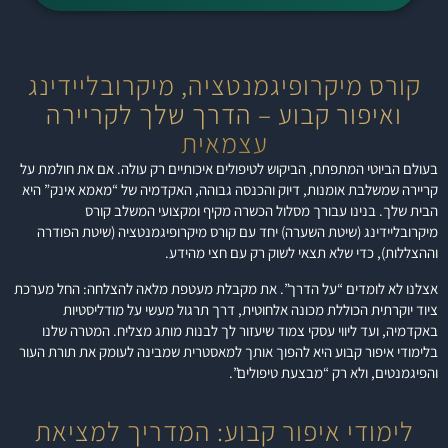
קורס מיקרופיגמנטציה, מיקרובליידינג
ואיפור קבוע – הדרך שלך לקריירה
עצמאית
בעולם הביוטי המתפתח, הביקוש לטיפולים איכותיים רק עולה. אם את חולמת על
קריירה שמשלבת אומנות, דיוק והכנסה גבוהה, האקדמיה של “מאמא אינק” היא
הבית שלך. בנינו עבורך מסלול הכשרה מקיף ומקצועי המשלב קורס
מיקרובליידינג (שיטת השערה) יחד עם קורס מיקרופיגמנטציה (שיטת הפודרה
וההצללות), כדי שלא תצאי לשוק רק עם חצי מהידע.
אצלנו לא לומדים “על הדרך”. את מקבלת מעטפת מלאה להצלחה: החל מערכת
ציוד יוקרתית הכוללת מכונה אלחוטית, דרך תרגול מעשי על מודליסטיות
באקדמיה, ועד ליווי עסקי צמוד שיעזור לך לבנות מותג מצליח. המטרה שלנו
בלימודי איפור קבוע היא להפוך אותך למאסטרית שמבינה לעומק את תורת העור
והפיגמנטים, ולא רק “מבצעת טיפולים”.
לימודי איפור קבוע: המדריך למציאת