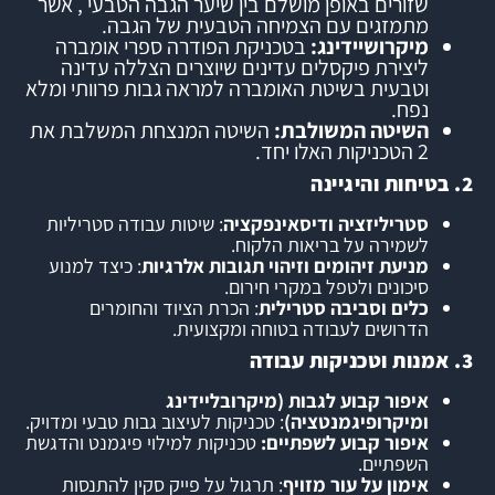
שזורים באופן מושלם בין שיער הגבה הטבעי , אשר
מתמזגים עם הצמיחה הטבעית של הגבה.
מיקרושיידינג:
בטכניקת הפודרה ספרי אומברה
ליצירת פיקסלים עדינים שיוצרים הצללה עדינה
וטבעית בשיטת האומברה למראה גבות פרוותי ומלא
נפח.
השיטה המשולבת:
השיטה
המנצחת המשלבת את
2 הטכניקות האלו יחד.
2. בטיחות והיגיינה
סטריליזציה ודיסאינפקציה
: שיטות עבודה סטריליות
לשמירה על בריאות הלקוח.
מניעת זיהומים וזיהוי תגובות אלרגיות
: כיצד למנוע
סיכונים ולטפל במקרי חירום.
כלים וסביבה סטרילית
: הכרת הציוד והחומרים
הדרושים לעבודה בטוחה ומקצועית.
3. אמנות וטכניקות עבודה
איפור קבוע לגבות (מיקרובליידינג
ומיקרופיגמנטציה)
: טכניקות לעיצוב גבות טבעי ומדויק.
איפור קבוע לשפתיים:
טכניקות למילוי פיגמנט והדגשת
השפתיים.
אימון על עור מזויף
: תרגול על פייק סקין להתנסות