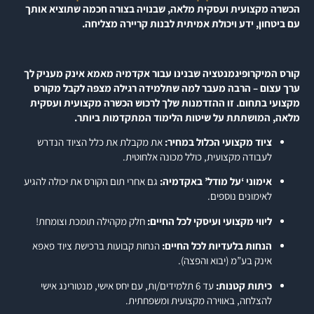
הכשרה מקצועית ועסקית מלאה, שבנויה בצורה חכמה שתוציא אותך
עם ביטחון, ידע ויכולת אמיתית לבנות קריירה מצליחה.
קורס המיקרופיגמנטציה שבנינו עבור אקדמיה מאמא אינק מעניק לך
ערך עצום – הרבה מעבר למה שתלמידה רגילה מצפה לקבל מקורס
מקצועי בתחום. זו ההזדמנות שלך לרכוש הכשרה מקצועית ועסקית
מלאה, המושתתת על שיטות הלימוד המתקדמות ביותר.
ציוד מקצועי הכלול במחיר:
את מקבלת את כלל הציוד הנדרש
לעבודה מקצועית, כולל מכונה אלחוטית.
אימוני ‘על מודל’ באקדמיה:
גם אחרי תום הקורס את יכולה להגיע
לאימונים נוספים.
ליווי מקצועי ועיסקי לכל החיים:
חלק מקהילה תומכת וצומחת!
הנחות בלעדיות לכל החיים:
הנחות קבועות ברכישת ציוד פאפא
אינק בע”מ (יבוא והפצה).
כיתות קטנות:
עד 6 תלמידים/ות, עם יחס אישי, מנטורינג אישי
להצלחה, באווירה מקצועית ומשפחתית.