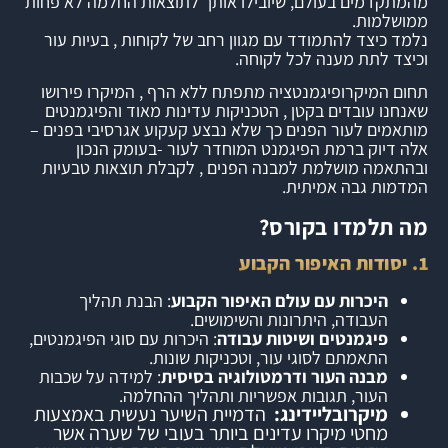
מהמתקדמים בעולם, שיובילו אותך לתוצאות החלמה לא פחות
ממושלמות.
נלמד כיצד להתמודד עם מגוון רחב של לקוחות , בעיות עור
וכיצד לתת מענה לכל לקוחה.
תחום המיקרופיגמנטציה מתפתח ללא הרף , המיקרו פירושו
שאנחנו עובדים בקטן , הטכניקות עדינות מאוד והפיגמנטים
מותאמים לעור הפנים כך שלא נבצע קעקוע אגרסיבי בפנים –
אלה דיוק ברמת הפיגמנט המוחדר לעור -בעומק הנכון
ובהתאמה מושלמת למבנה הפנים , לקבלת תוצאות טבעיות
המדמות גבה אמיתית.
מה תלמדו בקורס?
1. יסודות האיפור הקבוע
היכרות עם עולם האיפור הקבוע
: הבנת תהליך
העבודה, היתרונות והשימושים.
פיגמנטים ושיטות עבודה
: היכרות עם סוגי הפיגמנטים,
התאמתם לסוגי עור, וטכניקות שונות.
מבנה העור ודרמטולוגיה בסיסית
: למידה על שכבות
העור, תגובות אפשריות ותהליך ההחלמה.
מיקרובליידינג:
הדמיית השיער נעשית באמצעות
מחטי מיקרו עדינים ביותר בעובי של שערה אשר