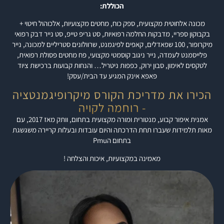
הכוללת:
מכונה אלחוטית מקצועית, ספק כוח, מחטים מקצועיות, אלכוהול חיטוי +
בקבוקון ספריי, מדבקות החלמה רפואיות, סט גריפ טייפ, סט נייר דבק רפואי
מיקרופור, 100 שפאדלים, קאפים לפיגמנט, שרוולונים סטריליים למכונה, נייר
פלייסמנט לעמדה, נייר ניגוב קוסמטי מקצועי, פח מחטים פסולת רפואית,
לטקסים לאימון, סבון ירוק, כפפות ניטריל… והנחות קבועות ברכישת ציוד
פאפא אינק המגיע עד הבית/עסק!
הכירו את מדריכת הקורס מיקרופיגמנטציה
- רוחמה לקויה
אמנית איפור קבוע, מנטורית ומורה מקצועית בתחום, וותק מאז 2017, עם
מאות תלמידות שעברו תחת הדרכתה והיום עובדות ובעלות קריירה משגשגת
בתחום הPmu
מאמינה במקצועיות, איכות והצלחה !