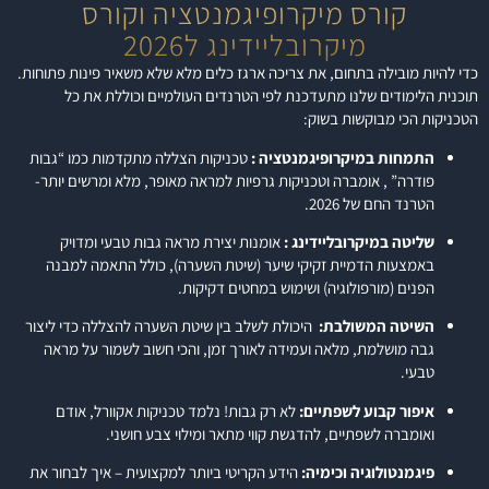
קורס מיקרופיגמנטציה וקורס
מיקרובליידינג ל2026
כדי להיות מובילה בתחום, את צריכה ארגז כלים מלא שלא משאיר פינות פתוחות.
תוכנית הלימודים שלנו מתעדכנת לפי הטרנדים העולמיים וכוללת את כל
הטכניקות הכי מבוקשות בשוק:
התמחות במיקרופיגמנטציה :
טכניקות הצללה מתקדמות כמו “גבות
פודרה” , אומברה וטכניקות גרפיות למראה מאופר, מלא ומרשים יותר-
הטרנד החם של 2026.
שליטה במיקרובליידינג :
אומנות יצירת מראה גבות טבעי ומדויק
באמצעות הדמיית זקיקי שיער (שיטת השערה), כולל התאמה למבנה
הפנים (מורפולוגיה) ושימוש במחטים דקיקות.
השיטה המשולבת:
היכולת לשלב בין שיטת השערה להצללה כדי ליצור
גבה מושלמת, מלאה ועמידה לאורך זמן, והכי חשוב לשמור על מראה
טבעי.
איפור קבוע לשפתיים:
לא רק גבות! נלמד טכניקות אקוורל, אודם
ואומברה לשפתיים, להדגשת קווי מתאר ומילוי צבע חושני.
פיגמנטולוגיה וכימיה:
הידע הקריטי ביותר למקצועית – איך לבחור את