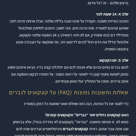
ברעיון שלכם – זה דגל אדום.
שלב 4: 24 שעות לפני
ההכנה הפיזית חשובה. הקפידו על שינה טובה בלילה שלפני. אכלו ארוחה מזינה לפני
שאתם מגיעים לסטודיו. שתו הרבה מים. והכי חשוב: הימנעו לחלוטין מאלכוהול
וממדללי דם (כמו אספירין, אם לא חיוני רפואית) ב-24 השעות שלפני הקעקוע.
אלכוהול מדלל את הדם ויכול לגרום לדימום יתר, מה שמקשה על העבודה ופוגע
בתוצאה הסופית.
שלב 5: יום הקעקוע
לבשו בגדים נוחים וכהים שלא אכפת לכם אם יתלכלכו קצת בדיו. הביאו איתכם משהו
מתוק לשתות וחטיף קטן כדי לשמור על רמות הסוכר. אל תפחדו לבקש הפסקות אם
אתם צריכים. סמכו על התהליך ועל האמן שבחרתם.
שאלות ותשובות נפוצות (FAQ) על קעקועים לגברים
כדי לסגור את כל הפינות, הנה כמה שאלות שאני שומעת כל הזמן בסטודיו:
האם קעקועים גדולים יותר “גבריים” מקעקועים קטנים?
ממש לא. זו תפיסה מיושנת. “גבריות” בקעקועים לא נמדדת בגודל, אלא בביטחון
שבו אתה עונד אותם. ראיתי
קעקועים לגברים
מינימליסטיים ועדינים שהיו להם
עוצמה אדירה, ושרוולים ענקיים שנראו חסרי ביטחון. הגודל צריך להתאים לעיצוב,