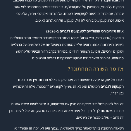
התשובה הקצרה היא “זה תלוי”. המחיר מושפע מגודל הקעקוע, מורכבות העיצוב,
המיקום על הגוף, והמוניטין של המקעקע/ת. רוב הסטודיואים מתמחרים לפי שעת
עבודה, עם מחיר מינימום לקעקועים קטנים. אל תבחרו אמן לפי מחיר, אלא לפי
איכות. זכרו, קעקוע טוב הוא לא זול, וקעקוע זול הוא לרוב לא טוב.
איזה אזורים הכי פופולריים לקעקועים לגברים ב-2026?
הזרועות (שרוול מלא, חצי שרוול, אמה) והחזה הם קלאסיקה שתמיד תהיה פופולרית.
בשנים האחרונות אנחנו רואים עלייה מטורפת בפופולריות של קעקועים על הרגליים
(שוקיים וירכיים), וגם על הצוואר והידיים, במיוחד בקרב הדור הצעיר שלא חושש
מחשיפה. גם הגב נשאר קנבס מבוקש לפרויקטים גדולים ומרשימים.
אז מה השורה התחתונה?
בסופו של יום, הדיון על משמעות מול אסתטיקה הוא לא תחרות. אין מנצח אחד.
ה
קעקוע לגברים
המושלם הוא לא זה ששייך לקטגוריה “הנכונה”, אלא זה שמרגיש
נכון *לך*.
זה יכול להיות סמל סודי שרק אתה מבין את משמעותו, זו יכולה להיות יצירת אמנות
מרהיבה שגורמת לך לחייך בכל פעם שאתה רואה אותה במראה, וזה יכול להיות – וכך
זה לרוב – שילוב מנצח של השניים.
השאלה החשובה ביותר שאתה צריך לשאול את עצמך היא לא “מה זה אומר?” או