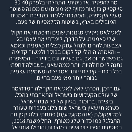
מה להפסיד.
אז ניסיתי.
התחלתי בלפרק 30-40
פייקסייקינז (עור מזויף לאימונים) עם מכונה פשוטה
מעלי אקספרס, והמשכתי ללמוד
בסביבת האמנים
המובילים בארץ,
בשיטות הקלאסיות של פעם.
לאט לאט ניסיתי סגנונות שונים וחיפשתי את הקול
שלי כאמנית. על הדרך, לימדתי את עצמי ב2
אצבעות להרים ולנהל עסק מצליח כאמנית וכאמא
– והאמת? היה לי קל לקום בבוקר ולמשוך קדימה
גם כשקשה וכואב, גם בעליה וגם בירידה – המשפחה
נתנה לי כוח להיות יותר ממה שאני, בשבילה דחפתי
בכל הכח – קיבלתי יותר אמביציה ומשמעת עצמית
גבוהה יותר מאי פעם בחיים.
עם הזמן, הכרתי לאט לאט את הקהילה המדהימה
של עולם הקעקועים בישראל והתאהבתי בהכל.
ביצירה, בהומור, בגיוון של כל שבטי ישראל,
כשראיתי שאין בישראל שום בלוג בעברית שעוזר
למקועקע/ת (או המקעקע/ת) פתחתי
בלוג
קטן וזה
התגלגל כמו כדור שלג מטורף.
החל משנת 2018,
הפוסטים הפכו לויראלים במהירות והובילו אותי אל