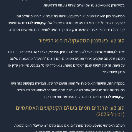
בלאקוורק (Blackwork) שמייצרים צורות נועזות ודרמטיות.
המחשבה כאן היא הוליסטית: איך הקעקוע ייראה בתנועה? איך הוא משתלב עם
קעקועים אחרים? איך הוא מדגיש את מבנה השריר? אלו
קעקועים לגברים
שנתפסים
קודם כל כיצירה ויזואלית מרשימה ורק אחר כך מנסים לחפש בהם משמעות נסתרת.
סוג #2: כשסגנון המקעקע/ת הוא הסיפור
ישנם לקוחות שמגיעים אליי לא כי יש להם רעיון ספציפי, אלא כי הם פשוט אוהבים את
הסגנון שלי. הם עוקבים אחרי אמנים מסוימים והם רוצים “חתיכה” מהאמנות שלהם
על העור. זה יכול להיות סגנון ריאליזם מופתי, ניאו-טרדישיונל צבעוני, פיין-ליין עדין או
סגנון ייחודי אחר.
במקרה הזה, הסיפור הוא סיפורו של האמן והטכניקה שלו. הבחירה בקעקוע כזה היא
כמו רכישת ציור מגלריה; אתה קונה אותו כי אתה מתחבר לאסתטיקה של היוצר.
קעקועים לגברים
כאלה הם הצהרת טעם אמנותי מובהקת.
סוג #3: טרנדים חמים בעולם הקעקועים האסתטיים
(נכון ל-2026)
העולם האסתטי מושפע מאוד מטרנדים. אם פעם כולם רצו טרייבל, היום (כלומר,