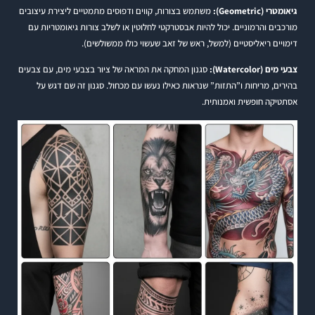
גיאומטרי (Geometric):
משתמש בצורות, קווים ודפוסים מתמטיים ליצירת עיצובים
מורכבים והרמוניים. יכול להיות אבסטרקטי לחלוטין או לשלב צורות גיאומטריות עם
דימויים ריאליסטיים (למשל, ראש של זאב שעשוי כולו ממשולשים).
צבעי מים (Watercolor):
סגנון המחקה את המראה של ציור בצבעי מים, עם צבעים
בהירים, מריחות ו”התזות” שנראות כאילו נעשו עם מכחול. סגנון זה שם דגש על
אסתטיקה חופשית ואמנותית.