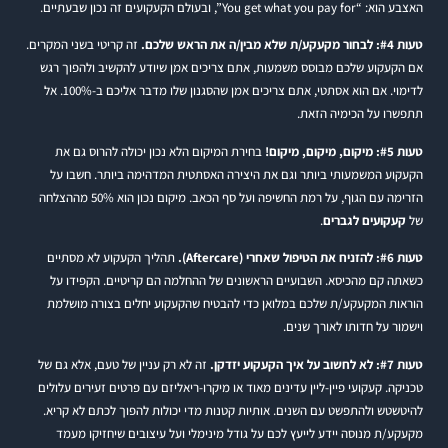
האצבע הוא: “You get what you pay for”, ובעולם הקעקועים זה נכון שבעתיים.
טעות #4: לבחור מקעקע/ת שלא מבין/ה את הראש שלכם.
זה קריטי בשני המקרים.
אם הקעקוע שלכם מבוסס משמעות, אתם צריכים אמן שיודע להקשיב ולהפוך רגש
לדימוי. אם הוא אסתטי, אתם צריכים אמן שהסגנון שלו מדבר אליכם ב-100%. אל
תתפשרו על הכימיה הזאת.
טעות #5: מיקום, מיקום, מיקום!
בחירת המיקום הלא נכון יכולה להרוס גם את
הקעקוע המשמעותי ביותר וגם את היצירה האסתטית המדהימה ביותר. חשבו על
הזרימה עם הגוף, על רמת החשיפה ועל סף הכאב. מיקום נכון הוא 50% מההצלחה
של
קעקועים לגברים
.
טעות #6: להזניח את הטיפול שאחרי (Aftercare).
תהליך הקעקוע לא מסתיים
כשאתה קם מהכיסא. השבועיים הראשונים של ההחלמה הם קריטיים. הקפידו על
הוראות המקעקע/ת שלכם במלואן כדי להבטיח שהקעקוע יחלים בצורה מושלמת
וישמור על חדותו לאורך שנים.
טעות #7: לא לחשוב על איך הקעקוע יזדקן.
זה לא רק עניין של טעם, אלא גם של
טכניקה. קעקועי פיין-ליין עדינים מאוד או מיקרו-ריאליזם עם פרטים זעירים עלולים
להיטשטש ולהתפשט עם השנים. אותיות קטנות מדי יכולות להפוך לכתם לא קריא.
מקעקע/ת מנוסה יידע לייעץ לכם על גודל מינימלי ועל עיצובים שיחזיקו מעמד