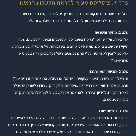
פרק 7: צ’קליסט מעשי לקראת הקעקוע הראשון
החלטתם שאתם רוצים קעקוע. מצוין! התהליך יכול להיות קצת מאיים בפעם
הראשונה. הנה צ’קליסט שיעזור לכם לעשות את זה נכון, שלב אחר שלב.
שלב 1: מחקר והשראה
אל תמהרו. הקדישו זמן לגלישה בפינטרסט, אינסטגרם ובאתרי קעקועים. שמרו
תיקייה של עיצובים וסגנונות שאתם אוהבים. בשלב הזה, אל תתמקדו בעיצוב הסופי,
אלא נסו להבין לאיזה כיוון כללי אתם נמשכים: ריאליזם? בלאקוורק? צבעוני או
שחור-אפור?
שלב 2: מציאת האמן הנכון
זה השלב הכי חשוב. חפשו מקעקעים בישראל (או בעולם, אם אתם מתכננים טיול)
שהסגנון שלהם תואם את ההשראה שאספתם. בדקו תיקי עבודות לעומק. שימו לב
לאיכות הקווים, לניקיון העבודה ולהתאמה של הקעקועים לגוף של הלקוחות. קראו
ביקורות מגולשים.
שלב 3: פגישת ייעוץ
רוב האמנים הרציניים יציעו פגישת ייעוץ (פיזית או בזום). זה הזמן שלכם להציג את
הרעיון, להראות את ההשראות ולשמוע את דעתו המקצועית של האמן. זו גם הזדמנות
לבדוק את הכימיה ביניכם. אם אתם מרגישים שלא מקשיבים לכם או שמזלזלים