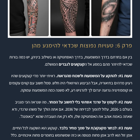
פרק 6: טעויות נפוצות שכדאי להימנע מהן
בין אם בחרתם בדרך המשמעות, בדרך האסתטיקה או בשילוב ביניהן, יש כמה בורות
שכדאי להיזהר מהם במסע אל ה
קעקועים לגברים
המושלם.
טעות #1: להתקע על המשמעות ולשכוח מהנראות.
ראיתי יותר מדי קעקועים שהיו
רעיון מדהים בתיאוריה, אבל הביצוע הוויזואלי היה חלש. סמל חשוב עם קווים עקומים
או קומפוזיציה גרועה יגרום לך להרגיש רע, לא משנה כמה המשמעות עמוקה.
טעות #2: לקפוץ על טרנד אסתטי בלי לחשוב על המחר.
מה שנראה הכי מגניב
בעולם ב-2026, עלול להפוך לבדיחה של 2036. אם אתה הולך על משהו טרנדי, ודא
שאתה באמת אוהב את האסתטיקה שלו, ולא רק את העובדה שהוא “באופנה”.
טעות #3: לבחור מקעקע/ת על סמך מחיר בלבד.
קעקוע הוא השקעה לכל החיים.
אמן זול הוא לרוב אמן פחות מנוסה או כזה שמשתמש בחומרים פחות איכותיים. כלל