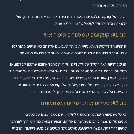
הצהרה, זיכרון או תזכורת.
בעולם של
קעקועים לגברים
, הגישה הזו נפוצה מאוד ולובשת צורות רבות, החל
מהנצחת אדם יקר ועד לסימול של שינוי פנימי עמוק.
סוג #1: קעקועים שמספרים סיפור אישי
זו הקטגוריה הקלאסית והאינטימית ביותר. קעקועים אלה הם כמו פרקים מתוך יומן
אישי שנכתב בדיו. הם מייצגים רגעים, אנשים או חוויות שעיצבו את מי שאתה.
זה יכול להיות תאריך לידה של ילד, דיוקן של חיית מחמד אהובה שהלכה לעולמה, או
סמל שמייצג התגברות על משבר. פגשתי גברים שקיעקעו קואורדינטות של המקום בו
הציעו נישואין, אחרים שקיעקעו שמות של חברים לנשק, ויש כאלה שקיעקעו את גל
הקול של הצחוק הראשון של התינוק שלהם. אלו
קעקועים לגברים
שהם עוגנים
רגשיים, כאלה שמבט חטוף בהם יכול להחזיר אותך לרגע מכונן בחיים.
סוג #2: סמלים אוניברסליים ומשמעותם
לא כל משמעות חייבת להיות אישית לחלוטין. ישנו מאגר עצום של סמלים
אוניברסליים שגברים רבים מתחברים אליהם. הבחירה בסמל כזה היא דרך להתחבר
לרעיון גדול יותר, למשהו קולקטיבי. סמלים אלה מגיעים עם מטען היסטורי ותרבותי