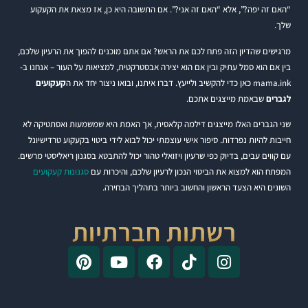
“האם זה יפה?”, אלא “האם זה אני?”. אם התשובה היא כן, אז מצאת את הקעקוע
שלך.
מרגישים שהדיון הזה פתח לכם את הראש? אם אתם מוכנים להפוך את הרעיון שלכם,
בין אם הוא סמל עתיק ובין אם הוא יצירה אבסטרקטית, למציאות על העור – אנחנו ב-
mama.ink כאן כדי להקשיב ולייעץ. דברו איתנו, ובואו ניצור יחד את ה
קעקועים
לגברים
שבאמת מייצגים אתכם.
שני הגברים האלו מייצגים דילמה קלאסית, אך האמת היא שמשמעות ואסתטיקה לא
חייבות להיות נפרדות. סיפור אישי עוצמתי יכול לבוא לידי ביטוי בקעקוע טרדישיונל
עם קווים עבים, בדיוק כפי שרעיון ויזואלי טהור יכול להתבטא בסגנון ריאליסטי מרשים.
המפתח הוא למצוא את הביטוי הנכון לרעיון שלכם, והיכרות עם
סגנונות קעקועים
השונים היא הצעד הראשון והחשוב ביותר בתהליך הבחירה.
רשתות חברתיות