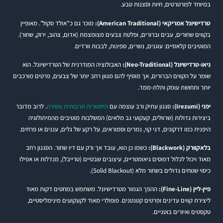
במיוחד לפורטרטים, חיות וסצנות טבע.
טרדישיונל אמריקאי (American Traditional):
מוכר גם כ”אולד סקול”. מאופיין
בקווים שחורים, עבים וברורים, ופלטת צבעים מצומצמת (אדום, צהוב, ירוק, שחור).
המוטיבים קלאסיים: עוגנים, נשרים, ספינות, לבבות וורדים.
ניאו-טרדישיונל (Neo-Traditional):
האבולוציה המודרנית של הטרדישיונל. הוא
שומר על הקווים הברורים, אך מוסיף להם מגוון רחב יותר של צבעים, פרטים מורכבים
יותר ותחושת עומק ותלת-ממד.
יפני (Irezumi):
סגנון עתיק ורב עוצמה עם
היסטוריה תרבותית עשירה
. לרוב מדובר
ביצירות גדולות (שרוולים, קעקועי גב מלאים) המשלבות מוטיבים מהמיתולוגיה
היפנית כמו דרקונים, דגי קוי, נמרים וסמוראים, על רקע של גלים, עננים או פרחים.
בלאקוורק (Blackwork):
כשמו כן הוא, עובד אך ורק עם דיו שחור. הסגנון רחב
מאוד ויכול לכלול דפוסים גיאומטריים, עיצובים שבטיים (טרייבל), מנדלות או אפילו
כיסוי שטחים גדולים בשחור מלא (Solid Blackout).
פיין-ליין (Fine-Line):
ההפך הגמור מטרדישיונל. משתמש במחטים דקות מאוד
ליצירת קווים עדינים ופרטים קטנטנים. פופולרי מאוד לקעקועים מינימליסטיים,
טקסטים ואיורים בוטניים.