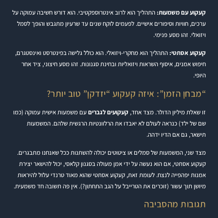
קעקוע עם משמעות:
התהליך הוא לרוב אינטרוספקטיבי. הוא דורש חשיבה עמוקה על
ערכים, חוויות וסיפורים אישיים. לפעמים לוקח שנים עד שרעיון מתגבש והופך לסמל
ויזואלי. זהו מסע פנימי.
קעקוע אסתטי:
התהליך הוא מחקרי-ויזואלי. הוא כולל גלישה בפינטרסט ואינסטגרם,
חיפוש אמנים, איסוף השראות ויזואליות ובחינת סגנונות. זהו מסע חיצוני, ציד אחר
היופי.
“מבחן הזמן”: איזה קעקוע “יזדקן” טוב יותר?
זו שאלת מיליון הדולר. מצד אחד,
קעקועים לגברים
עם משמעות אישית עמוקה (כמו
שם של ילד) כנראה לעולם לא יאבדו את הרלוונטיות הרגשית שלהם. המשמעות
תישאר, גם אם הדיו ידהה.
מצד שני, המשמעות של סמלים או ציטוטים יכולה להשתנות ככל שאנחנו מתבגרים.
קעקוע אסתטי, אם הוא נעשה על ידי אמן מעולה בסגנון קלאסי, יכול להישאר יצירת
אמנות יפהפייה לנצח. לעומת זאת, קעקוע אסתטי שהוא מאוד טרנדי עלול להיראות
מיושן תוך עשור (זוכרים את הטרייבל על הגב התחתון?). אין פה תשובה חד משמעית.
תגובות מהסביבה