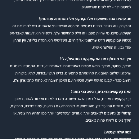
למיקום ולך – לא לשום סטריאוטיפ.
מה עושים אם המשמעות של הקעקוע שלי השתנתה עם הזמן?
זה קורה, וזה בסדר. החיים דינמיים. יש כמה אפשרויות: הראשונה היא לקבל את זה.
הקעקוע מייצג מי שהיית פעם, וזה חלק מהסיפור שלך. השנייה היא לעשות קאבר-אפ
(כיסוי) עם קעקוע חדש שרלוונטי אליך היום. השלישית היא הסרה בלייזר. אין פתרון
אחד נכון, זו החלטה אישית.
איך אני מוצא/ת את המקעקע/ת המתאימ/ה לי?
מחקר, מחקר, מחקר. חפשו אמנים באינסטגרם ובאתרים ייעודיים. התמקדו באמנים
שהסגנון שלהם תואם את מה שאתם מחפשים. בדקו תיקי עבודות, קראו ביקורות
וחשוב מכל – קבעו פגישת ייעוץ. הכימיה עם האמן חשובה לא פחות מהכישרון שלו.
האם קעקועים כואבים, ואיפה הכי כואב?
כן, קעקועים כואבים, אבל רמת הכאב משתנה מאדם לאדם ומאזור לאזור. באופן
כללי, אזורים עם עור דק, מעט שומן או קירבה לעצם (צלעות, עמוד שדרה, מרפקים,
קרסוליים) נחשבים לכואבים יותר. אזורים “בשרניים” יותר כמו הזרוע החיצונית או
הירך נוטים להיות פחות כואבים.
כמה עולה קעקוע?