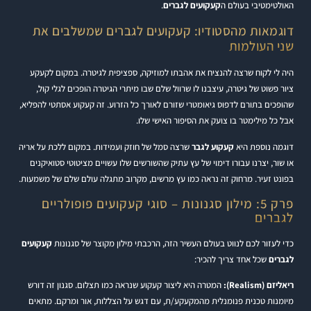
האולטימטיבי בעולם ה
קעקועים לגברים
.
דוגמאות מהסטודיו: קעקועים לגברים שמשלבים את
שני העולמות
היה לי לקוח שרצה להנציח את אהבתו למוזיקה, ספציפית לגיטרה. במקום לקעקע
ציור פשוט של גיטרה, עיצבנו לו שרוול שלם שבו מיתרי הגיטרה הופכים לגלי קול,
שהופכים בתורם לדפוס גיאומטרי שזורם לאורך כל הזרוע. זה קעקוע אסתטי להפליא,
אבל כל מילימטר בו צועק את הסיפור האישי שלו.
דוגמה נוספת היא
קעקוע לגבר
שרצה סמל של חוזק ועמידות. במקום ללכת על אריה
או שור, יצרנו עבורו דימוי של עץ עתיק שהשורשים שלו עשויים מציטוטי סטואיקנים
בפונט זעיר. מרחוק זה נראה כמו עץ מרשים, מקרוב מתגלה עולם שלם של משמעות.
פרק 5: מילון סגנונות – סוגי קעקועים פופולריים
לגברים
כדי לעזור לכם לנווט בעולם העשיר הזה, הרכבתי מילון מקוצר של סגנונות
קעקועים
לגברים
שכל אחד צריך להכיר:
ריאליזם (Realism):
המטרה היא ליצור קעקוע שנראה כמו תצלום. סגנון זה דורש
מיומנות טכנית פנומנלית מהמקעקע/ת, עם דגש על הצללות, אור ומרקם. מתאים