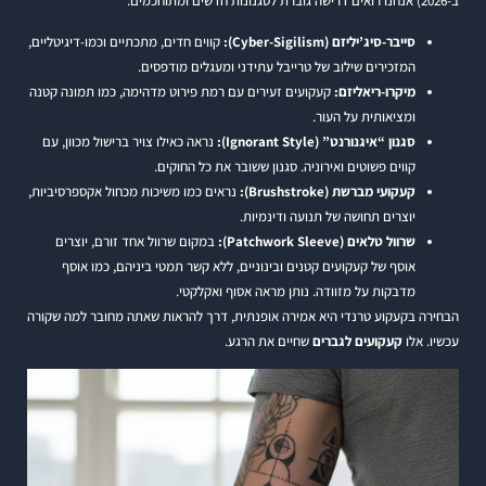
ב-2026) אנחנו רואים דרישה גוברת לסגנונות חדשים ומתוחכמים:
סייבר-סיג’יליזם (Cyber-Sigilism):
קווים חדים, מתכתיים וכמו-דיגיטליים,
המזכירים שילוב של טרייבל עתידני ומעגלים מודפסים.
מיקרו-ריאליזם:
קעקועים זעירים עם רמת פירוט מדהימה, כמו תמונה קטנה
ומציאותית על העור.
סגנון “איגנורנט” (Ignorant Style):
נראה כאילו צויר ברישול מכוון, עם
קווים פשוטים ואירוניה. סגנון ששובר את כל החוקים.
קעקועי מברשת (Brushstroke):
נראים כמו משיכות מכחול אקספרסיביות,
יוצרים תחושה של תנועה ודינמיות.
שרוול טלאים (Patchwork Sleeve):
במקום שרוול אחד זורם, יוצרים
אוסף של קעקועים קטנים ובינוניים, ללא קשר תמטי ביניהם, כמו אוסף
מדבקות על מזוודה. נותן מראה אסוף ואקלקטי.
הבחירה בקעקוע טרנדי היא אמירה אופנתית, דרך להראות שאתה מחובר למה שקורה
עכשיו. אלו
קעקועים לגברים
שחיים את הרגע.