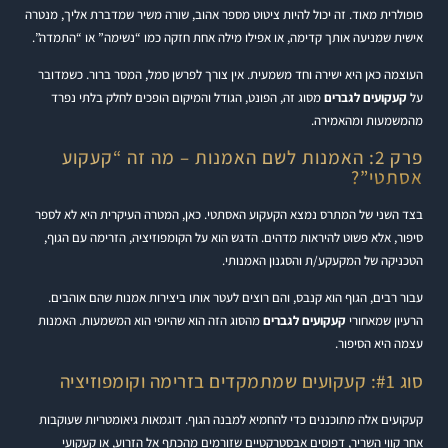
פופולרית מאוד. זה יכול להיות ציטוט מספר אהוב, שורה משיר שמדברת אליך, מנטרה
אישית שמניעה אותך קדימה, או אפילו מילה אחת חזקה כמו “נשימה” או “התמדה”.
העוצמה כאן היא ישירה וחד משמעית. אין צורך לפרשן סמל, המסר ברור. כשמדובר
על
קעקועים לגברים
מסוג זה, הפונט, הגודל והמיקום הופכים לחלק בלתי נפרד
מהמשמעות ומהאמירה.
פרק 2: האמנות לשם האמנות – מה זה “קעקוע
אסתטי”?
בצד השני של המתרס נמצא הקעקוע האסתטי. כאן, המטרה העיקרית היא לא לספר
סיפור, אלא פשוט להיראות מדהים. הדגש הוא על הקומפוזיציה, הזרימה עם הגוף,
הטכניקה של המקעקע/ת והסגנון האמנותי.
עבור רבים, הגוף הוא קנבס, והם רוצים לעטר אותו ביצירות אמנות שהם אוהבים.
הרעיון שמאחורי
קעקועים לגברים
מהסוג הזה הוא שהיופי הוא המשמעות. האמנות
עצמה היא הסיפור.
סוג #1: קעקועים שמתמקדים בזרימה וקומפוזיציה
קעקועים אלה מתוכננים כדי להחמיא למבנה הגוף. דוגמאות גיאומטריות שעוקבות
אחר קווי השריר, דפוסים אבסטרקטיים שזורמים מהכתף אל הזרוע, או קעקועי