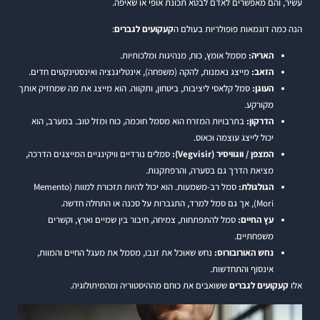
עשיר, והם מאפשרים לאדם לבטא תכונת אופי או שאיפה.
הנה כמה דוגמאות פופולריות בעולם ה
קעקועים לגברים
:
האריה:
מסמל אומץ, כוח, מנהיגות ומלכותיות.
הזאב:
מייצג נאמנות, להקה (משפחה), אינטליגנציה ואינסטינקטים חדים.
העוגן:
סמל קלאסי ליציבות, ביטחון, ותקווה. הוא מייצג את מה שמחזיק אותך
מקורקע.
הדרקון:
בתרבויות המזרח הוא מסמל חוכמה, כוח ומזל טוב. במערב, הוא
יכול לייצג עוצמה וכאוס.
המצפן / ווגוויסיר (Vegvisir):
סמלים נורדיים וויקינגיים המייצגים הדרכה,
מציאת הדרך גם בסערה, והרפתקנות.
הגולגולת:
סמל רב-משמעות. הוא יכול להיות תזכורת למוות (Memento
Mori), אך גם סמל למרד, התגברות על סכנה או התחלה חדשה.
עץ החיים:
סמל להתפתחות, צמיחה, חיבור בין שמיים וארץ, וקשרים
משפחתיים.
נחש האורובורוס:
נחש שאוכל את זנבו, מסמל את מעגל החיים והמוות,
אינסוף והתחדשות.
אלו
קעקועים לגברים
ששואבים את כוחם מההיסטוריה ומהמיתולוגיה.