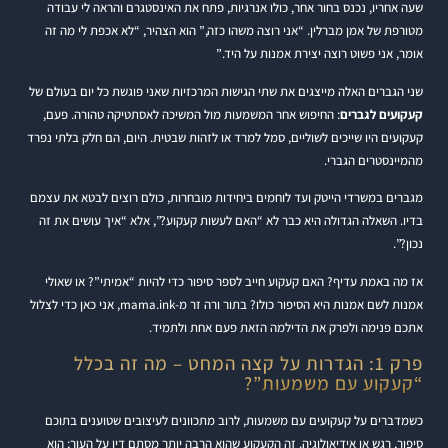
שעה אחריו, נכנס בחור אחר, כולו אנרגיות, פתח את האינסטגרם והראה לי עבודה
מטורפת של אמן מברלין. “אני רוצה משהו כזה,” הוא הצהיר, “לא אכפת לי מה זה
אומר, אני פשוט רוצה יצירת אמנות על היד.”
שני הגברים האלה מייצגים את שתי הגישות המרכזיות שאני פוגשת כל יום בעולם של
קעקועים לגברים
: החיפוש אחר המשמעות מול המשיכה לאסתטיקה טהורה. פעם,
קעקועים היו שייכים לשוליים, סמל למרד או לזהות שבטית. היום, הם חלק בלתי נפרד
מהמיינסטרים הגברי.
מגברים במשרדי הייטק ועד לוחמים ביחידות מובחרות, כולם רוצים לבטא את עצמם
בדיו. השאלה הגדולה היא כבר לא “האם לעשות קעקוע?”, אלא “איך עושים את זה
נכון?”.
אז מה באמת עדיף? האם קעקוע חייב לספר סיפור כדי להיות “אמיתי”? או שאולי
אמנות לשם אמנות היא הסיפור כולו? בתור ורה זר מ-mama.ink, אני כאן כדי לצלול
אתכם פנימה ולפרק את הדילמה הזאת פעם אחת ולתמיד.
פרק 1: הגדרות על קצה המחט – מה זה בכלל
“קעקוע עם משמעות”?
כשמדברים על קעקועים עם משמעות, לרוב מתכוונים לעיצובים שטוענים בתוכם
סיפור, רגש או אידיאולוגיה. זה הקעקוע שהוא הרבה יותר מסתם דיו על העור; הוא