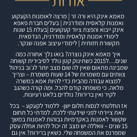
אודות
מאמא אינק היא ורה זר | מרצה לאומנות הקעקוע
ואמנות קלאסית ומודרנית | בעלים חברת
פאפא
אינק
ייבוא והפצת ציוד קעקועים |
בעלת 15 שנות
לימודי אמנות קלאסית ומודרנית, הנדסאית
תקשורת חזותית | לימודי עיצוב אפנה שנקר.
איך מאמא אינק נוצרה?
בואו נלך אחורה כמה
שנים…ל2015 כשתינוק קטן נולד לסיבירית קשוחה
שמבינה פתאום שאין לה שום מצב יותר לג׳וב בניהול
צוותים עם משמרות של 14 שעות משמרת – וצריך
למצוא עבודה מהבית כדי להיות אמא במשרה
מלאה. כי משפחה קודם להכל.
ומה קורה כשהגב
לקיר ואין ברירות? נולדים בלאט רעיונות.
אז החלטתי לנסות חלום ישן- ללמוד לקעקע – בכל
זאת ציירתי לפני שידעתי ללכת. למדתי כל תחום
שקשור לאמנות באקדמיות גבוהות לאמנות במשך
15 שנים – וואללה יש מצב זה יכול להיות אחלה עסק
שמפרנס את המשפחה שלי.
כשאין ברירות? אין גם