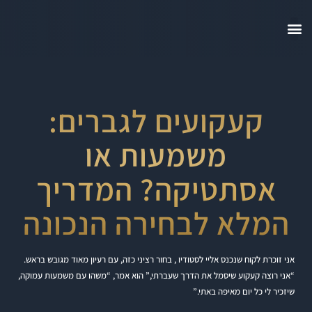
קעקועים לגברים:
משמעות או
אסתטיקה? המדריך
המלא לבחירה הנכונה
אני זוכרת לקוח שנכנס אליי לסטודיו , בחור רציני כזה, עם רעיון מאוד מגובש בראש.
“אני רוצה קעקוע שיסמל את הדרך שעברתי,” הוא אמר, “משהו עם משמעות עמוקה,
שיזכיר לי כל יום מאיפה באתי.”