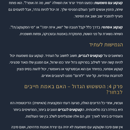
קעקוע עם משמעות:
כמעט תמיד יגרור את השאלה “וואו, מה זה אומר?”. הוא פותח
שיחה, מזמין אנשים לתוך העולם הפנימי שלך. זה יכול להיות נהדר, אבל לפעמים גם
מעייף להסביר שוב ושוב את הסיפור.
קעקוע אסתטי:
בדרך כלל יקבל תגובה של “וואו, איזה יפה!” או “מי המקעקע/ת?”.
השיחה נשארת על פני השטח, מתמקדת באמנות ובטכניקה, ופחות חושפנית.
הגמישות לעתיד
כשחושבים על
קעקועים לגברים
, חשוב לחשוב על העתיד. קעקוע עם משמעות יכול
להיות קשה יותר לשילוב בפרויקט גדול יותר כמו שרוול, אם הסגנון שלו מאוד ספציפי.
קעקוע אסתטי, במיוחד אם הוא אבסטרקטי או גיאומטרי, יכול להוות בסיס מצוין
להרחבות עתידיות. קל יותר “לזרום” ממנו לעיצובים אחרים.
פרק 4: הטשטוש הגדול – האם באמת חייבים
לבחור?
ועכשיו, אחרי כל הדיונים האלה, מגיעה דעתי המקצועית (והאישית): הדיכוטומיה הזו
היא במידה רבה מלאכותית. ה
קעקועים לגברים
הטובים ביותר, המרשימים ביותר
והעמידים ביותר לאורך זמן, הם אלה שמצליחים לשלב בין שני העולמות.
אין שום סיבה שקעקוע עם משמעות לא יהיה גם יצירת אמנות מדהימה, ושום סיבה