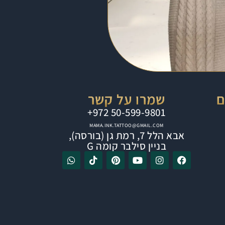
ם
שמרו על קשר
⁦+972 50-599-9801⁩
MAMA.INK.TATTOO@GMAIL.COM
אבא הלל 7, רמת גן (בורסה),
בניין סילבר קומה G