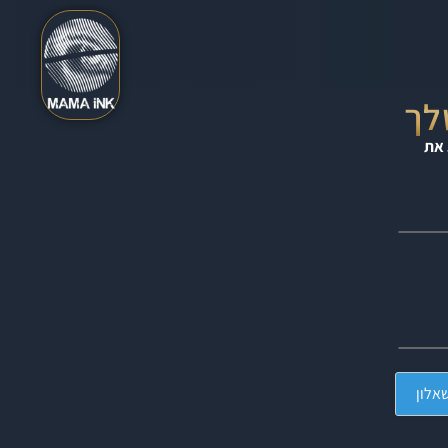
לך
את
אלון