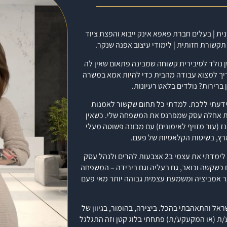
נית | בעלים חברת
פאפא אינק
ייבוא והפצת ציוד
ה שנים…ל2015 כשתינוק קטן נולד לסיבירית קשוחה שמבינה פתאום שאין לה
ם עם משמרות של 14 שעות משמרת – וצריך למצוא עבודה מהבית כדי להיות אמא במשרה
 ברירות? נולדים בלאט רעיונות.
שידעתי ללכת. למדתי כל תחום שקשור לאמנות
כשאין
30-40 פייקסייקינז (עור מזויף לאימונים) עם מכונה פשוטה מעלי
רץ,
בשיטות הקלאסיות של פעם.
לאט לאט ניסיתי סגנונות שונים וחיפשתי את הקול שלי כאמנית. על הדרך, לימדתי את עצמי ב2 אצבעות להרים ולנהל עסק
 כשקשה וכואב, גם בעליה וגם בירידה – המשפחה
תר אמביציה ומשמעת עצמית גבוהה יותר מאי פעם
 והתאהבתי בהכל. ביצירה, בהומור, בגיוון של
ע/ת (או המקעקע/ת) פתחתי
בלוג
קטן וזה התגלגל