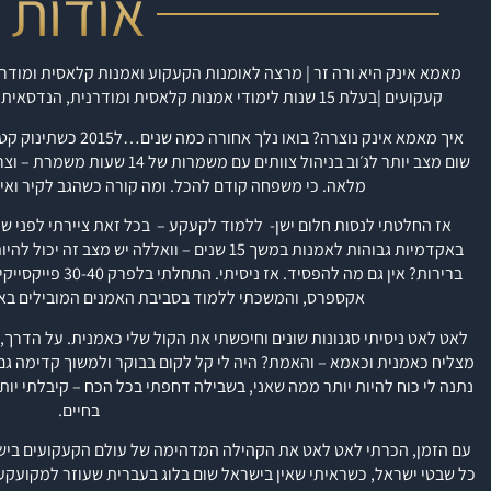
אודות
מאמא אינק היא ורה זר | מרצה לאומנות הקעקוע ואמנות קלאסית ומודר
קעקועים |
בעלת 15 שנות לימודי אמנות קלאסית ומודרנית, הנדסאית תקשורת חזותית | לימודי עיצוב אפנה שנקר.
איך מאמא אינק נוצרה?
בואו נלך אחורה כמ
שום מצב יותר לג׳וב בניהול צוותי
מלאה. כי משפחה קודם להכל.
ומה קורה כשהגב לקיר ואין
אז החלטתי לנסות חלום ישן- ללמוד לקעקע – בכל זאת ציירתי לפני 
באקדמיות גבוהות לאמנות במשך 15 שנים – וואללה יש מצב זה יכול להיות אחלה עסק שמפרנס את המשפחה שלי.
ברירות? אין גם מה להפסיד.
אז ניסיתי.
התחלתי בלפרק 
אקספרס, והמשכתי ללמוד
בסביבת האמנים המובילים בא
מצליח כאמנית וכאמא – והאמת? היה לי קל לקום בבוקר ולמשוך קדימה גם
נתנה לי כוח להיות יותר ממה שאני, בשבילה דחפתי בכל הכח – קיבלתי יו
בחיים.
עם הזמן, הכרתי לאט לאט את הקהילה המדהימה של עולם הקעקועים בישראל
כל שבטי ישראל, כשראיתי שאין בישראל שום בלוג בעברית שעוזר למקועק