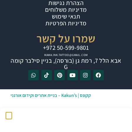
הצהרת נגישות
מדיניות משלוחים
תנאי שימוש
מדיניות הפרטיות
שמרו על קשר
⁦+972 50-599-9801⁩
MAMA.INK.TATTOO@GMAIL.COM
אבא הלל 7, רמת גן (בורסה), בניין סילבר קומה
G
אתר זה נבנה ע”י
קקונס | Kakun’s – בניית אתרים וקידום אורגני
הפרטיות שלך חשובה לנו!
אנו משתמשים בטכנולוגיות כמו "עוגיות" (Cookies) כדי לאחסן מידע על המכשיר שלך ולגשת