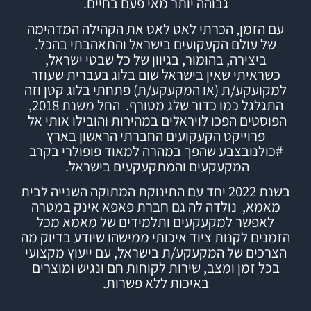
גבוהה יותר מאי פעם בחיים.
עם הזמן, הכרתי לאט לאט את הקהילה המדהימה
של עולם הקעקועים בישראל והתאהבתי בהכל.
ביצירה, בהומור, בגיוון של כל שבטי ישראל,
כשראיתי שאין בישראל שום בלוג בעברית שעוזר
למקועקע/ת (או המקעקע/ת) פתחתי
בלוג
קטן וזה
התגלגל כמו כדור שלג מטורף.
החל משנת 2018,
הפוסטים הפכו לויראלים במהירות והובילו אותי אל
פרוייקט הקעקועים החברתי הראשון בארץ
#
כולנובצבע
שהפך במהרה למאוד פופולרי בקרב
המקעקעים והמתקעקעים בישראל.
בשנת 2022 יחד עם התינוקת המתוקה השנייה לבית
מאמא, נולדה לה גם חברת
פאפא אינק
במטרה
לאפשר למקעקעים ותלמידים של מאמא מכל
הזמנים לקנות ציוד איכותי ממישהו שיודע בדיוק מה
הצרכים של המקעקע/ת בישראל, עם ייעוץ מקצועי
בכל זמן ומצב, שירות לקוחות חם ונגיש ומוצרים
באיכות ללא פשרות.