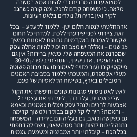
למצוא עבודה מהבית כדי להיות אמא במשרה
מלאה. כי משפחה קודם להכל.
ומה קורה כשהגב
לקיר ואין ברירות? נולדים בלאט רעיונות.
אז החלטתי לנסות חלום ישן- ללמוד לקעקע – בכל
זאת ציירתי לפני שידעתי ללכת. למדתי כל תחום
שקשור לאמנות באקדמיות גבוהות לאמנות במשך
15 שנים – וואללה יש מצב זה יכול להיות אחלה עסק
שמפרנס את המשפחה שלי.
כשאין ברירות? אין גם
מה להפסיד.
אז ניסיתי.
התחלתי בלפרק 30-40
פייקסייקינז (עור מזויף לאימונים) עם מכונה פשוטה
מעלי אקספרס, והמשכתי ללמוד
בסביבת האמנים
המובילים בארץ,
בשיטות הקלאסיות של פעם.
לאט לאט ניסיתי סגנונות שונים וחיפשתי את הקול
שלי כאמנית. על הדרך, לימדתי את עצמי ב2
אצבעות להרים ולנהל עסק מצליח כאמנית וכאמא
– והאמת? היה לי קל לקום בבוקר ולמשוך קדימה
גם כשקשה וכואב, גם בעליה וגם בירידה – המשפחה
נתנה לי כוח להיות יותר ממה שאני, בשבילה דחפתי
בכל הכח – קיבלתי יותר אמביציה ומשמעת עצמית