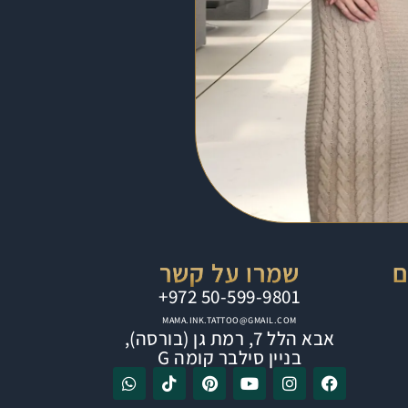
ם
שמרו על קשר
⁦+972 50-599-9801⁩
MAMA.INK.TATTOO@GMAIL.COM
אבא הלל 7, רמת גן (בורסה),
בניין סילבר קומה G