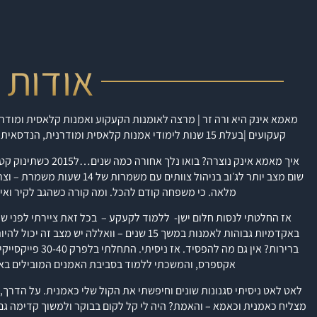
אודות
מאמא אינק היא ורה זר | מרצה לאומנות הקעקוע ואמנות קלאסית ומודר
קעקועים |
בעלת 15 שנות לימודי אמנות קלאסית ומודרנית, הנדסאית תקשורת חזותית | לימודי עיצוב אפנה שנקר.
איך מאמא אינק נוצרה?
בואו נלך אחורה כמ
שום מצב יותר לג׳וב בניהול צוותי
מלאה. כי משפחה קודם להכל.
ומה קורה כשהגב לקיר ואין
אז החלטתי לנסות חלום ישן- ללמוד לקעקע – בכל זאת ציירתי לפני 
באקדמיות גבוהות לאמנות במשך 15 שנים – וואללה יש מצב זה יכול להיות אחלה עסק שמפרנס את המשפחה שלי.
ברירות? אין גם מה להפסיד.
אז ניסיתי.
התחלתי בלפרק 
אקספרס, והמשכתי ללמוד
בסביבת האמנים המובילים בא
מצליח כאמנית וכאמא – והאמת? היה לי קל לקום בבוקר ולמשוך קדימה גם