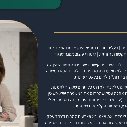
נית | בעלים חברת
פאפא אינק
ייבוא והפצת ציוד
ה שנים…ל2015 כשתינוק קטן נולד לסיבירית קשוחה שמבינה פתאום שאין לה
ם עם משמרות של 14 שעות משמרת – וצריך למצוא עבודה מהבית כדי להיות אמא במשרה
 ברירות? נולדים בלאט רעיונות.
שידעתי ללכת. למדתי כל תחום שקשור לאמנות
כשאין
30-40 פייקסייקינז (עור מזויף לאימונים) עם מכונה פשוטה מעלי
רץ,
בשיטות הקלאסיות של פעם.
לאט לאט ניסיתי סגנונות שונים וחיפשתי את הקול שלי כאמנית. על הדרך, לימדתי את עצמי ב2 אצבעות להרים ולנהל עסק
 כשקשה וכואב, גם בעליה וגם בירידה – המשפחה