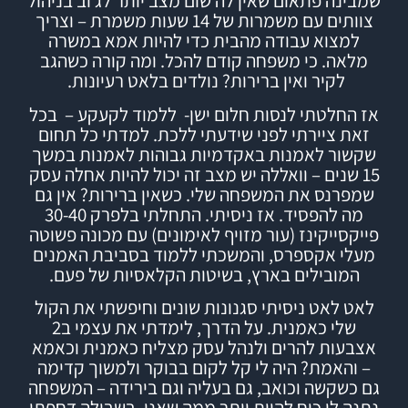
שמבינה פתאום שאין לה שום מצב יותר לג׳וב בניהול
צוותים עם משמרות של 14 שעות משמרת – וצריך
למצוא עבודה מהבית כדי להיות אמא במשרה
מלאה. כי משפחה קודם להכל.
ומה קורה כשהגב
לקיר ואין ברירות? נולדים בלאט רעיונות.
אז החלטתי לנסות חלום ישן- ללמוד לקעקע – בכל
זאת ציירתי לפני שידעתי ללכת. למדתי כל תחום
שקשור לאמנות באקדמיות גבוהות לאמנות במשך
15 שנים – וואללה יש מצב זה יכול להיות אחלה עסק
שמפרנס את המשפחה שלי.
כשאין ברירות? אין גם
מה להפסיד.
אז ניסיתי.
התחלתי בלפרק 30-40
פייקסייקינז (עור מזויף לאימונים) עם מכונה פשוטה
מעלי אקספרס, והמשכתי ללמוד
בסביבת האמנים
המובילים בארץ,
בשיטות הקלאסיות של פעם.
לאט לאט ניסיתי סגנונות שונים וחיפשתי את הקול
שלי כאמנית. על הדרך, לימדתי את עצמי ב2
אצבעות להרים ולנהל עסק מצליח כאמנית וכאמא
– והאמת? היה לי קל לקום בבוקר ולמשוך קדימה
גם כשקשה וכואב, גם בעליה וגם בירידה – המשפחה
נתנה לי כוח להיות יותר ממה שאני, בשבילה דחפתי