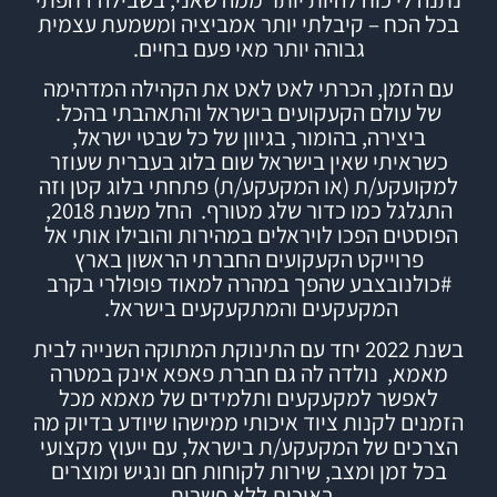
בכל הכח – קיבלתי יותר אמביציה ומשמעת עצמית
גבוהה יותר מאי פעם בחיים.
עם הזמן, הכרתי לאט לאט את הקהילה המדהימה
של עולם הקעקועים בישראל והתאהבתי בהכל.
ביצירה, בהומור, בגיוון של כל שבטי ישראל,
כשראיתי שאין בישראל שום בלוג בעברית שעוזר
למקועקע/ת (או המקעקע/ת) פתחתי
בלוג
קטן וזה
התגלגל כמו כדור שלג מטורף.
החל משנת 2018,
הפוסטים הפכו לויראלים במהירות והובילו אותי אל
פרוייקט הקעקועים החברתי הראשון בארץ
#
כולנובצבע
שהפך במהרה למאוד פופולרי בקרב
המקעקעים והמתקעקעים בישראל.
בשנת 2022 יחד עם התינוקת המתוקה השנייה לבית
מאמא, נולדה לה גם חברת
פאפא אינק
במטרה
לאפשר למקעקעים ותלמידים של מאמא מכל
הזמנים לקנות ציוד איכותי ממישהו שיודע בדיוק מה
הצרכים של המקעקע/ת בישראל, עם ייעוץ מקצועי
בכל זמן ומצב, שירות לקוחות חם ונגיש ומוצרים
באיכות ללא פשרות.