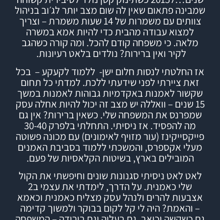
שמבינה פתאום שאין לה שום מצב יותר לג׳וב בניהול
צוותים עם משמרות של 14 שעות משמרת – וצריך
למצוא עבודה מהבית כדי להיות אמא במשרה
מלאה. כי משפחה קודם להכל.
ומה קורה כשהגב
לקיר ואין ברירות? נולדים בלאט רעיונות.
אז החלטתי לנסות חלום ישן- ללמוד לקעקע – בכל
זאת ציירתי לפני שידעתי ללכת. למדתי כל תחום
שקשור לאמנות באקדמיות גבוהות לאמנות במשך
15 שנים – וואללה יש מצב זה יכול להיות אחלה עסק
שמפרנס את המשפחה שלי.
כשאין ברירות? אין גם
מה להפסיד.
אז ניסיתי.
התחלתי בלפרק 30-40
פייקסייקינז (עור מזויף לאימונים) עם מכונה פשוטה
מעלי אקספרס, והמשכתי ללמוד
בסביבת האמנים
המובילים בארץ,
בשיטות הקלאסיות של פעם.
לאט לאט ניסיתי סגנונות שונים וחיפשתי את הקול
שלי כאמנית. על הדרך, לימדתי את עצמי ב2
אצבעות להרים ולנהל עסק מצליח כאמנית וכאמא
– והאמת? היה לי קל לקום בבוקר ולמשוך קדימה
גם כשקשה וכואב, גם בעליה וגם בירידה – המשפחה