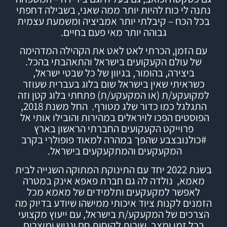
נתנה לי כוח להיות יותר ממה שאני, בשבילה דחפתי
בכל הכח – קיבלתי יותר אמביציה ומשמעת עצמית
גבוהה יותר מאי פעם בחיים.
עם הזמן, הכרתי לאט לאט את הקהילה המדהימה
של עולם הקעקועים בישראל והתאהבתי בהכל.
ביצירה, בהומור, בגיוון של כל שבטי ישראל,
כשראיתי שאין בישראל שום בלוג בעברית שעוזר
למקועקע/ת (או המקעקע/ת) פתחתי
בלוג
קטן וזה
התגלגל כמו כדור שלג מטורף.
החל משנת 2018,
הפוסטים הפכו לויראלים במהירות והובילו אותי אל
פרוייקט הקעקועים החברתי הראשון בארץ
#
כולנובצבע
שהפך במהרה למאוד פופולרי בקרב
המקעקעים והמתקעקעים בישראל.
בשנת 2022 יחד עם התינוקת המתוקה השנייה לבית
מאמא, נולדה לה גם חברת
פאפא אינק
במטרה
לאפשר למקעקעים ותלמידים של מאמא מכל
הזמנים לקנות ציוד איכותי ממישהו שיודע בדיוק מה
הצרכים של המקעקע/ת בישראל, עם ייעוץ מקצועי
בכל זמן ומצב, שירות לקוחות חם ונגיש ומוצרים