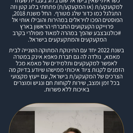
כשראיתי שאין בישראל שום בלוג בעברית שעוזר
למקועקע/ת (או המקעקע/ת) פתחתי
בלוג
קטן וזה
התגלגל כמו כדור שלג מטורף.
החל משנת 2018,
הפוסטים הפכו לויראלים במהירות והובילו אותי אל
פרוייקט הקעקועים החברתי הראשון בארץ
#
כולנובצבע
שהפך במהרה למאוד פופולרי בקרב
המקעקעים והמתקעקעים בישראל.
בשנת 2022 יחד עם התינוקת המתוקה השנייה לבית
מאמא, נולדה לה גם חברת
פאפא אינק
במטרה
לאפשר למקעקעים ותלמידים של מאמא מכל
הזמנים לקנות ציוד איכותי ממישהו שיודע בדיוק מה
הצרכים של המקעקע/ת בישראל, עם ייעוץ מקצועי
בכל זמן ומצב, שירות לקוחות חם ונגיש ומוצרים
באיכות ללא פשרות.