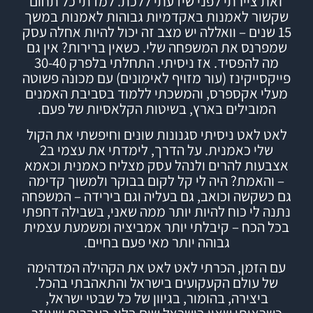
זאת ציירתי לפני שידעתי ללכת. למדתי כל תחום
שקשור לאמנות באקדמיות גבוהות לאמנות במשך
15 שנים – וואללה יש מצב זה יכול להיות אחלה עסק
שמפרנס את המשפחה שלי.
כשאין ברירות? אין גם
מה להפסיד.
אז ניסיתי.
התחלתי בלפרק 30-40
פייקסייקינז (עור מזויף לאימונים) עם מכונה פשוטה
מעלי אקספרס, והמשכתי ללמוד
בסביבת האמנים
המובילים בארץ,
בשיטות הקלאסיות של פעם.
לאט לאט ניסיתי סגנונות שונים וחיפשתי את הקול
שלי כאמנית. על הדרך, לימדתי את עצמי ב2
אצבעות להרים ולנהל עסק מצליח כאמנית וכאמא
– והאמת? היה לי קל לקום בבוקר ולמשוך קדימה
גם כשקשה וכואב, גם בעליה וגם בירידה – המשפחה
נתנה לי כוח להיות יותר ממה שאני, בשבילה דחפתי
בכל הכח – קיבלתי יותר אמביציה ומשמעת עצמית
גבוהה יותר מאי פעם בחיים.
עם הזמן, הכרתי לאט לאט את הקהילה המדהימה
של עולם הקעקועים בישראל והתאהבתי בהכל.
ביצירה, בהומור, בגיוון של כל שבטי ישראל,