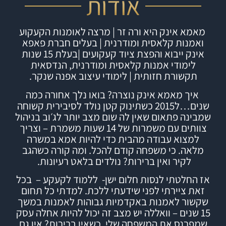
אודות
מאמא אינק היא ורה זר | מרצה לאומנות הקעקוע
ואמנות קלאסית ומודרנית | בעלים חברת
פאפא
אינק
ייבוא והפצת ציוד קעקועים |
בעלת 15 שנות
לימודי אמנות קלאסית ומודרנית, הנדסאית
תקשורת חזותית | לימודי עיצוב אפנה שנקר.
איך מאמא אינק נוצרה?
בואו נלך אחורה כמה
שנים…ל2015 כשתינוק קטן נולד לסיבירית קשוחה
שמבינה פתאום שאין לה שום מצב יותר לג׳וב בניהול
צוותים עם משמרות של 14 שעות משמרת – וצריך
למצוא עבודה מהבית כדי להיות אמא במשרה
מלאה. כי משפחה קודם להכל.
ומה קורה כשהגב
לקיר ואין ברירות? נולדים בלאט רעיונות.
אז החלטתי לנסות חלום ישן- ללמוד לקעקע – בכל
זאת ציירתי לפני שידעתי ללכת. למדתי כל תחום
שקשור לאמנות באקדמיות גבוהות לאמנות במשך
15 שנים – וואללה יש מצב זה יכול להיות אחלה עסק
שמפרנס את המשפחה שלי.
כשאין ברירות? אין גם