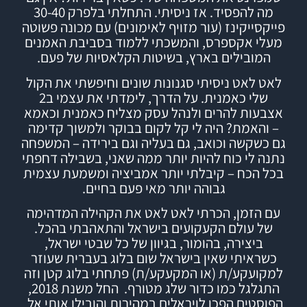
מה להפסיד.
אז ניסיתי.
התחלתי בלפרק 30-40
פייקסייקינז (עור מזויף לאימונים) עם מכונה פשוטה
מעלי אקספרס, והמשכתי ללמוד
בסביבת האמנים
המובילים בארץ,
בשיטות הקלאסיות של פעם.
לאט לאט ניסיתי סגנונות שונים וחיפשתי את הקול
שלי כאמנית. על הדרך, לימדתי את עצמי ב2
אצבעות להרים ולנהל עסק מצליח כאמנית וכאמא
– והאמת? היה לי קל לקום בבוקר ולמשוך קדימה
גם כשקשה וכואב, גם בעליה וגם בירידה – המשפחה
נתנה לי כוח להיות יותר ממה שאני, בשבילה דחפתי
בכל הכח – קיבלתי יותר אמביציה ומשמעת עצמית
גבוהה יותר מאי פעם בחיים.
עם הזמן, הכרתי לאט לאט את הקהילה המדהימה
של עולם הקעקועים בישראל והתאהבתי בהכל.
ביצירה, בהומור, בגיוון של כל שבטי ישראל,
כשראיתי שאין בישראל שום בלוג בעברית שעוזר
למקועקע/ת (או המקעקע/ת) פתחתי
בלוג
קטן וזה
התגלגל כמו כדור שלג מטורף.
החל משנת 2018,
הפוסטים הפכו לויראלים במהירות והובילו אותי אל