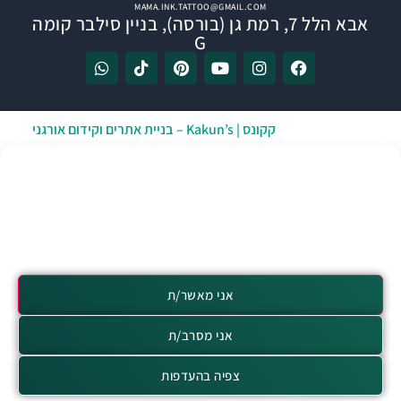
MAMA.INK.TATTOO@GMAIL.COM
אבא הלל 7, רמת גן (בורסה), בניין סילבר קומה
G
אתר זה נבנה ע”י
קקונס | Kakun’s – בניית אתרים וקידום אורגני
הפרטיות שלך חשובה לנו!
אנו משתמשים בטכנולוגיות כמו "עוגיות" (Cookies) כדי לאחסן מידע על המכשיר שלך ולגשת
אליו. הסכמה לטכנולוגיות אלו תאפשר לנו לעבד נתונים כגון התנהגות גלישה באתר, לנתח את
התנועה בו ולהציג פרסום מותאם אישית. למידע נוסף, אנא קרא/י את
מדיניות הפרטיות
שלנו.
אני מאשר/ת
אני מסרב/ת
צפיה בהעדפות